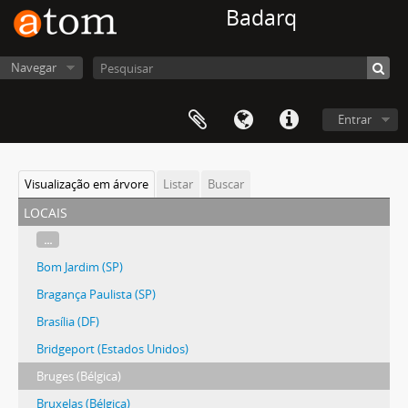
Badarq
Navegar
Entrar
Visualização em árvore
Listar
Buscar
locais
...
Bom Jardim (SP)
Bragança Paulista (SP)
Brasília (DF)
Bridgeport (Estados Unidos)
Bruges (Bélgica)
Bruxelas (Bélgica)