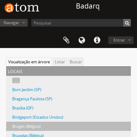
Badarq
Navegar
Entrar
Visualização em árvore
Listar
Buscar
locais
...
Bom Jardim (SP)
Bragança Paulista (SP)
Brasília (DF)
Bridgeport (Estados Unidos)
Bruges (Bélgica)
Bruxelas (Bélgica)