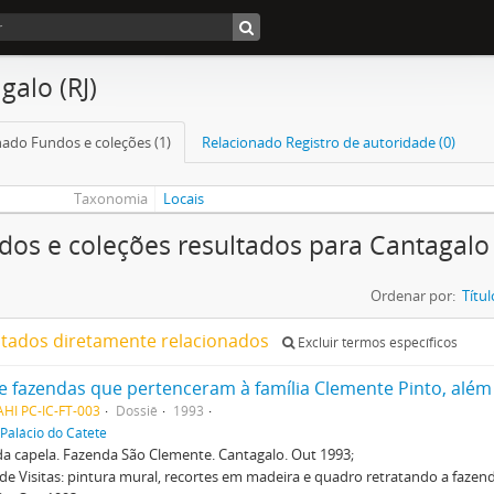
galo (RJ)
nado Fundos e coleções (1)
Relacionado Registro de autoridade (0)
Taxonomia
Locais
dos e coleções resultados para Cantagalo 
Ordenar por:
Títul
ltados diretamente relacionados
Excluir termos específicos
HI PC-IC-FT-003
Dossiê
1993
Palácio do Catete
 da capela. Fazenda São Clemente. Cantagalo. Out 1993;
 de Visitas: pintura mural, recortes em madeira e quadro retratando a faze