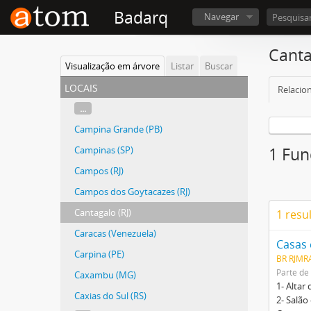
Badarq
Navegar
Canta
Visualização em árvore
Listar
Buscar
locais
Relacio
...
Campina Grande (PB)
Campinas (SP)
1 Fun
Campos (RJ)
Campos dos Goytacazes (RJ)
Cantagalo (RJ)
1 resu
Caracas (Venezuela)
Carpina (PE)
BR RJMRA
Parte de
Caxambu (MG)
1- Altar
Caxias do Sul (RS)
2- Salão