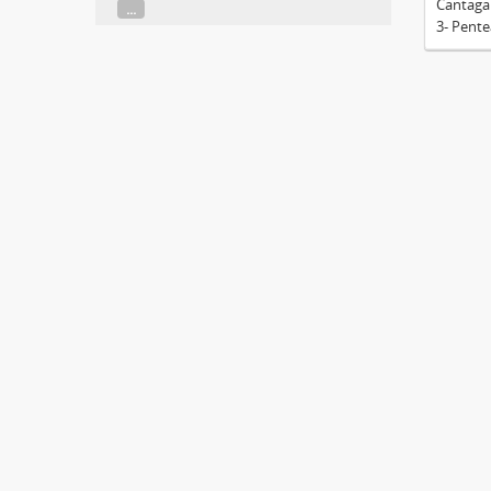
Cantaga
...
3- Pent