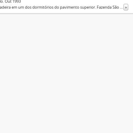
lo. Out 1993
eadeira em um dos dormitórios do pavimento superior. Fazenda São
...
»