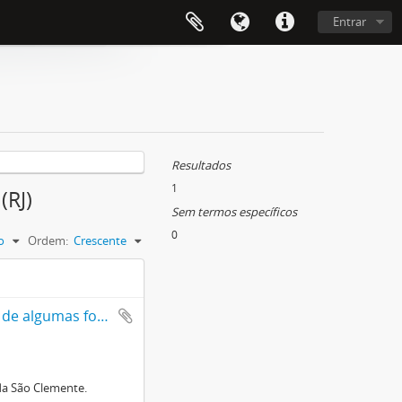
Entrar
Resultados
1
(RJ)
Sem termos específicos
0
o
Ordem:
Crescente
Casas e fazendas que pertenceram à família Clemente Pinto, além de algumas fotos de Nova Friburgo.
nda São Clemente.