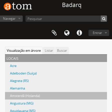
Badarq
Navegar
Entrar
Visualização em árvore
Listar
Buscar
locais
Acre
Adelboden (Suíça)
Alegrete (RS)
Alemanha
Amsterdã (Holanda)
Angustura (MG)
Aquidauana (MS)