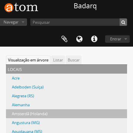
Badarq
Navegar
Entrar
Visualização em árvore
Listar
Buscar
locais
Acre
Adelboden (Suíça)
Alegrete (RS)
Alemanha
Amsterdã (Holanda)
Angustura (MG)
Aquidauana (MS)