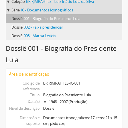
Coleção
BR RJMRAHI LS - Luiz Inácio Lula da Silva
Série
IC - Documentos Iconográficos
Dossiê
001 - Biografia do Presidente Lula
Dossiê
002 - Faixa presidencial
Dossiê
003 - Marisa Letícia
Dossiê 001 - Biografia do Presidente
Lula
Área de identificação
Código de
BR RJMRAHI LS-IC-001
referência
Título
Biografia do Presidente Lula
Data(s)
1948 - 2007 (Produção)
Nível de descrição
Dossiê
Dimensão e
Documentos iconográficos: 17 itens; 21 x 15
suporte
cm; p&b; cor;