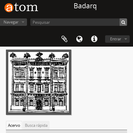
Badarq
Navegar
Entrar
Acervo
Busca rápida