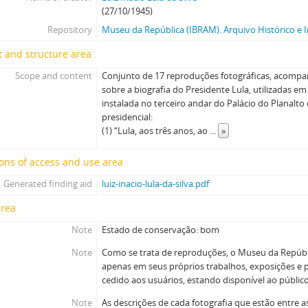
(27/10/1945)
Repository
Museu da República (IBRAM). Arquivo Histórico e I
 and structure area
Scope and content
Conjunto de 17 reproduções fotográficas, acompa
sobre a biografia do Presidente Lula, utilizadas em 
instalada no terceiro andar do Palácio do Planalt
presidencial:
(1) “Lula, aos três anos, ao
...
»
ons of access and use area
Generated finding aid
luiz-inacio-lula-da-silva.pdf
area
Note
Estado de conservação: bom
Note
Como se trata de reproduções, o Museu da Repúblic
apenas em seus próprios trabalhos, exposições e 
cedido aos usuários, estando disponível ao públic
Note
As descrições de cada fotografia que estão entre a