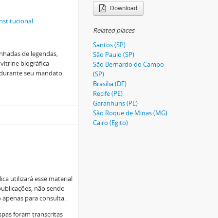
Download
nstitucional
Related places
Santos (SP)
nhadas de legendas,
São Paulo (SP)
vitrine biográfica
São Bernardo do Campo
o durante seu mandato
(SP)
Brasília (DF)
Recife (PE)
Garanhuns (PE)
São Roque de Minas (MG)
Cairo (Egito)
a utilizará esse material
publicações, não sendo
o apenas para consulta.
spas foram transcritas