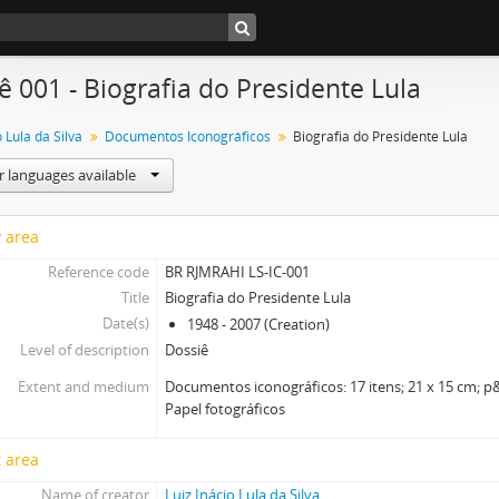
ê 001 - Biografia do Presidente Lula
o Lula da Silva
Documentos Iconográficos
Biografia do Presidente Lula
r languages available
y area
Reference code
BR RJMRAHI LS-IC-001
Title
Biografia do Presidente Lula
Date(s)
1948 - 2007 (Creation)
Level of description
Dossiê
Extent and medium
Documentos iconográficos: 17 itens; 21 x 15 cm; p&
Papel fotográficos
 area
Name of creator
Luiz Inácio Lula da Silva