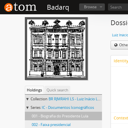
Badarq
Browse
Dossi
Luiz Ináci
Othe
Identit
Holdings
Quick search
Collection
BR RJMRAHI LS - Luiz Inácio Lula da Silva
Series
IC - Documentos Iconográficos
001 - Biografia do Presidente Lula
Context
002 - Faixa presidencial