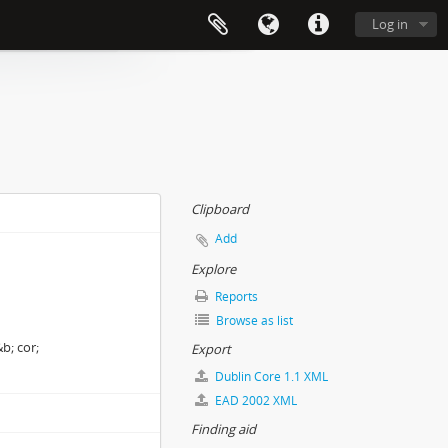
Log in
Clipboard
Add
Explore
Reports
Browse as list
b; cor;
Export
Dublin Core 1.1 XML
EAD 2002 XML
Finding aid