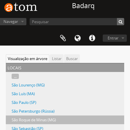
Badarq
Navegar
Entrar
Visualização em árvore
Listar
Buscar
locais
...
São Lourenço (MG)
São Luís (MA)
São Paulo (SP)
São Petersburgo (Rússia)
São Roque de Minas (MG)
São Sebastião (SP)