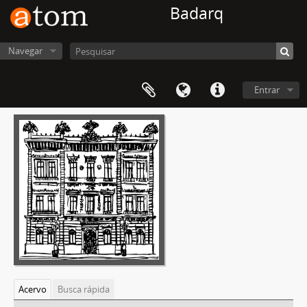
Badarq
Navegar
Entrar
Acervo
Busca rápida