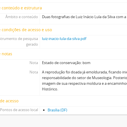
 conteúdo e estrutura
Âmbito e conteúdo
Duas fotografias de Luiz Inácio Lula da Silva com a 
 condições de acesso e uso
strumento de pesquisa
luiz-inacio-lula-da-silva.pdf
gerado
e notas
Nota
Estado de conservação: bom
Nota
A reprodução foi doada já emoldurada, ficando ini
responsabilidade do setor de Museologia. Posteri
imagem de sua respectiva moldura e a encaminho
Histórico.
 de acesso
Pontos de acesso local
Brasília (DF)