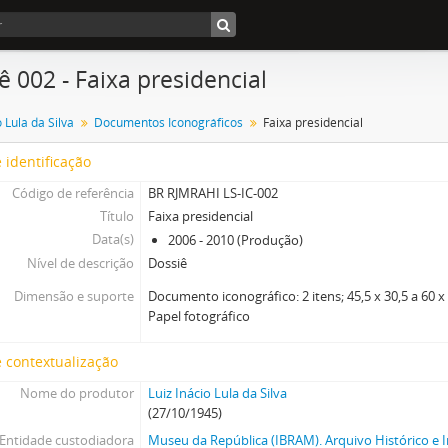
ê 002 - Faixa presidencial
o Lula da Silva
Documentos Iconográficos
Faixa presidencial
 identificação
Código de referência
BR RJMRAHI LS-IC-002
Título
Faixa presidencial
Data(s)
2006 - 2010 (Produção)
Nível de descrição
Dossiê
Dimensão e suporte
Documento iconográfico: 2 itens; 45,5 x 30,5 a 60 x
Papel fotográfico
 contextualização
Nome do produtor
Luiz Inácio Lula da Silva
(27/10/1945)
Entidade custodiadora
Museu da República (IBRAM). Arquivo Histórico e I