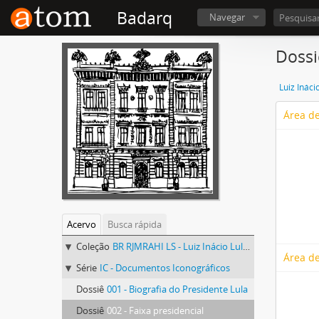
Badarq
Navegar
Dossi
Luiz Ináci
Área de
Acervo
Busca rápida
Coleção
BR RJMRAHI LS - Luiz Inácio Lula da Silva
Área de
Série
IC - Documentos Iconográficos
Dossiê
001 - Biografia do Presidente Lula
Dossiê
002 - Faixa presidencial