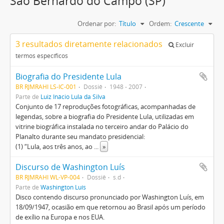
São Bernardo do Campo (SP)
Ordenar por:
Título
Ordem:
Crescente
3 resultados diretamente relacionados
Excluir
termos específicos
Biografia do Presidente Lula
BR RJMRAHI LS-IC-001
Dossiê
1948 - 2007
Parte de
Luiz Inácio Lula da Silva
Conjunto de 17 reproduções fotográficas, acompanhadas de
legendas, sobre a biografia do Presidente Lula, utilizadas em
vitrine biográfica instalada no terceiro andar do Palácio do
Planalto durante seu mandato presidencial:
(1) “Lula, aos três anos, ao
...
»
Discurso de Washington Luís
BR RJMRAHI WL-VP-004
Dossiê
s.d
Parte de
Washington Luís
Disco contendo discurso pronunciado por Washington Luís, em
18/09/1947, ocasião em que retornou ao Brasil após um período
de exílio na Europa e nos EUA.