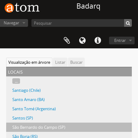
Badarq
Navegar
Entrar
Visualização em árvore
Listar
Buscar
locais
...
Santiago (Chile)
Santo Amaro (BA)
Santo Tomé (Argentina)
Santos (SP)
São Bernardo do Campo (SP)
São Borja (RS)