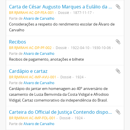
Carta de César Augusto Marques a Eulálio da Costa
BR RJMRAHI AC-DP-FEA-001
Dossiê
1877-11-17
Parte de
Álvaro de Carvalho
Considerações a respeito do rendimento escolar de Álvaro de
Carvalho
Recibos
BR RJMRAHI AC-DP-PF-002
Dossiê
1922-04-10 - 1930-10-06
Parte de
Álvaro de Carvalho
Recibos de pagamento, anotações e bilhete
Cardápio e cartaz
BR RJMRAHI AC-IMP-AVU-001
Dossiê
1924
Parte de
Álvaro de Carvalho
Cardápio do jantar em homenagem ao 40° aniversário de
casamento de Luiza Bemvinda da Costa Vidigal e Afrodisio
Vidigal; Cartaz comemorativo da independência do Brasil.
Carteira do Official de Justiça Contendo disposições de leis, decretos e mais actos referentes aos Officiaes das Justiças Federal e Local, e um completo formulário de certidões e autos
BR RJMRAHI AC-IMP-FOL-001
Dossiê
1924
Parte de
Álvaro de Carvalho