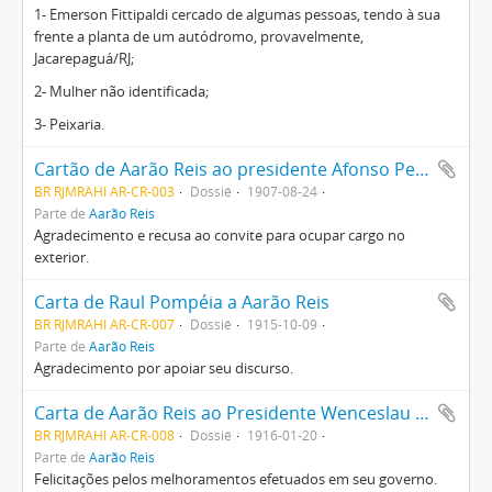
1- Emerson Fittipaldi cercado de algumas pessoas, tendo à sua
frente a planta de um autódromo, provavelmente,
Jacarepaguá/RJ;
2- Mulher não identificada;
3- Peixaria.
Cartão de Aarão Reis ao presidente Afonso Pena
BR RJMRAHI AR-CR-003
Dossiê
1907-08-24
Parte de
Aarão Reis
Agradecimento e recusa ao convite para ocupar cargo no
exterior.
Carta de Raul Pompéia a Aarão Reis
BR RJMRAHI AR-CR-007
Dossiê
1915-10-09
Parte de
Aarão Reis
Agradecimento por apoiar seu discurso.
Carta de Aarão Reis ao Presidente Wenceslau Brás
BR RJMRAHI AR-CR-008
Dossiê
1916-01-20
Parte de
Aarão Reis
Felicitações pelos melhoramentos efetuados em seu governo.