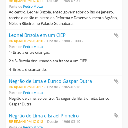
BR RJMAHI PM-IC-011
Dossiê
1985-07-31
Parte de
Pedro Motta
Ao centro, Leonel Brizola, então governador do Rio de Janeiro,
recebe o então ministro da Reforma e Desenvolvimento Agrário,
Nélson Ribeiro, no Palácio Guanabara.
Leonel Brizola em um CIEP
BR RJMAHI PM-IC-016
Dossiê
1980 - 1990
Parte de
Pedro Motta
1- Brizola entre crianças.
2 e 3- Brizola discursando em frente a um CIEP.
4- Brizola discursando.
Negrão de Lima e Eurico Gaspar Dutra
BR RJMAHI PM-IC-017
Dossiê
1965-02-18
Parte de
Pedro Motta
Negrão de Lima, ao centro. Na segunda fila, à direita, Eurico
Gaspar Dutra.
Negrão de Lima e Israel Pinheiro
BR RJMAHI PM-IC-018
Dossiê
1966-03-10
Parte de
Pedro Motta