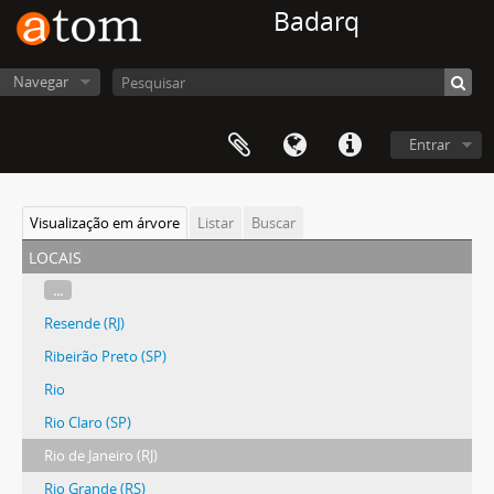
Badarq
Navegar
Entrar
Visualização em árvore
Listar
Buscar
locais
...
Resende (RJ)
Ribeirão Preto (SP)
Rio
Rio Claro (SP)
Rio de Janeiro (RJ)
Rio Grande (RS)