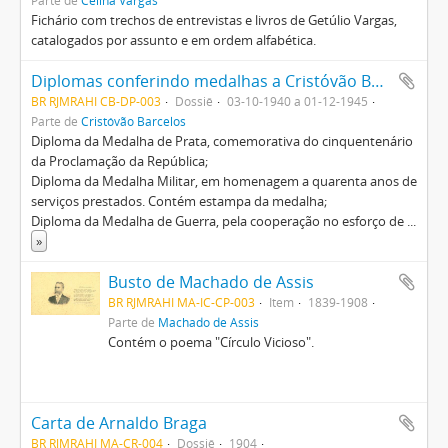
Parte de
Celina Vargas
Fichário com trechos de entrevistas e livros de Getúlio Vargas,
catalogados por assunto e em ordem alfabética.
Diplomas conferindo medalhas a Cristóvão Barcelos
BR RJMRAHI CB-DP-003
Dossiê
03-10-1940 a 01-12-1945
Parte de
Cristóvão Barcelos
Diploma da Medalha de Prata, comemorativa do cinquentenário
da Proclamação da República;
Diploma da Medalha Militar, em homenagem a quarenta anos de
serviços prestados. Contém estampa da medalha;
Diploma da Medalha de Guerra, pela cooperação no esforço de
...
»
Busto de Machado de Assis
BR RJMRAHI MA-IC-CP-003
Item
1839-1908
Parte de
Machado de Assis
Contém o poema "Círculo Vicioso".
Carta de Arnaldo Braga
BR RJMRAHI MA-CR-004
Dossiê
1904