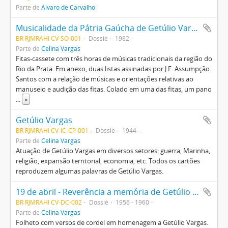
Parte de
Álvaro de Carvalho
Musicalidade da Pátria Gaúcha de Getúlio Vargas
BR RJMRAHI CV-SO-001
Dossiê
1982
Parte de
Celina Vargas
Fitas-cassete com três horas de músicas tradicionais da região do
Rio da Prata. Em anexo, duas listas assinadas por J.F. Assumpção
Santos com a relação de músicas e orientações relativas ao
manuseio e audição das fitas. Colado em uma das fitas, um pano
...
»
Getúlio Vargas
BR RJMRAHI CV-IC-CP-001
Dossiê
1944
Parte de
Celina Vargas
Atuação de Getúlio Vargas em diversos setores: guerra, Marinha,
religião, expansão territorial, economia, etc. Todos os cartões
reproduzem algumas palavras de Getúlio Vargas.
19 de abril - Reverência a memória de Getúlio Vargas
BR RJMRAHI CV-DC-002
Dossiê
1956 - 1960
Parte de
Celina Vargas
Folheto com versos de cordel em homenagem a Getúlio Vargas.