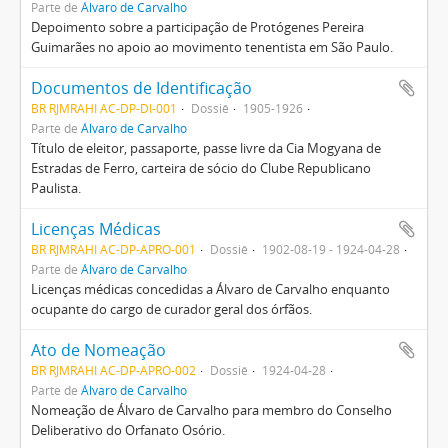
Parte de
Álvaro de Carvalho
Depoimento sobre a participação de Protógenes Pereira
Guimarães no apoio ao movimento tenentista em São Paulo.
Documentos de Identificação
BR RJMRAHI AC-DP-DI-001
Dossiê
1905-1926
Parte de
Álvaro de Carvalho
Título de eleitor, passaporte, passe livre da Cia Mogyana de
Estradas de Ferro, carteira de sócio do Clube Republicano
Paulista.
Licenças Médicas
BR RJMRAHI AC-DP-APRO-001
Dossiê
1902-08-19 - 1924-04-28
Parte de
Álvaro de Carvalho
Licenças médicas concedidas a Álvaro de Carvalho enquanto
ocupante do cargo de curador geral dos órfãos.
Ato de Nomeação
BR RJMRAHI AC-DP-APRO-002
Dossiê
1924-04-28
Parte de
Álvaro de Carvalho
Nomeação de Álvaro de Carvalho para membro do Conselho
Deliberativo do Orfanato Osório.