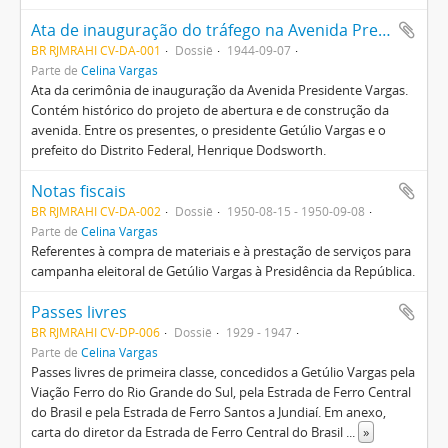
Ata de inauguração do tráfego na Avenida Presidente Vargas
BR RJMRAHI CV-DA-001
Dossiê
1944-09-07
Parte de
Celina Vargas
Ata da cerimônia de inauguração da Avenida Presidente Vargas.
Contém histórico do projeto de abertura e de construção da
avenida. Entre os presentes, o presidente Getúlio Vargas e o
prefeito do Distrito Federal, Henrique Dodsworth.
Notas fiscais
BR RJMRAHI CV-DA-002
Dossiê
1950-08-15 - 1950-09-08
Parte de
Celina Vargas
Referentes à compra de materiais e à prestação de serviços para
campanha eleitoral de Getúlio Vargas à Presidência da República.
Passes livres
BR RJMRAHI CV-DP-006
Dossiê
1929 - 1947
Parte de
Celina Vargas
Passes livres de primeira classe, concedidos a Getúlio Vargas pela
Viação Ferro do Rio Grande do Sul, pela Estrada de Ferro Central
do Brasil e pela Estrada de Ferro Santos a Jundiaí. Em anexo,
carta do diretor da Estrada de Ferro Central do Brasil
...
»