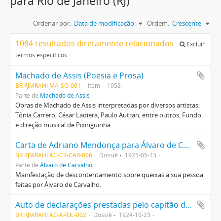
para Rio de Janeiro (RJ)
Ordenar por:
Data de modificação
Ordem:
Crescente
1084 resultados diretamente relacionados
Excluir
termos específicos
Machado de Assis (Poesia e Prosa)
BR RJMRAHI MA-SO-001
Item
1958
Parte de
Machado de Assis
Obras de Machado de Assis interpretadas por diversos artistas:
Tônia Carrero, César Ladiera, Paulo Autran, entre outros. Fundo
e direção musical de Pixinguinha.
Carta de Adriano Mendonça para Álvaro de Carvalho
BR RJMRAHI AC-CR-CAR-006
Dossiê
1925-05-13
Parte de
Álvaro de Carvalho
Manifestação de descontentamento sobre queixas a sua pessoa
feitas por Álvaro de Carvalho.
Auto de declarações prestadas pelo capitão de mar e guerra Protógenes Pereira Guimarães
BR RJMRAHI AC-APOL-002
Dossiê
1924-10-23