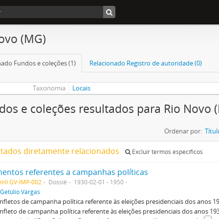
ovo (MG)
nado Fundos e coleções (1)
Relacionado Registro de autoridade (0)
Taxonomia
Locais
dos e coleções resultados para Rio Novo 
Ordenar por:
Títul
ltados diretamente relacionados
Excluir termos específicos
ntos referentes a campanhas políticas
AHI GV-IMP-002
Dossiê
1930-02-01 - 1950
Getúlio Vargas
anfletos de campanha política referente às eleições presidenciais dos anos 1
anfleto de campanha política referente às eleições presidenciais dos anos 19