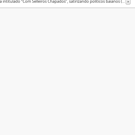
 intitulado “Com Selleiros Chapados”, satirizando políticos baianos (
...
»