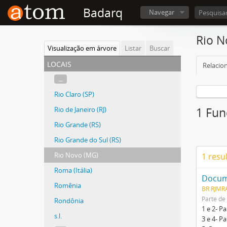
Badarq
Navegar
Rio N
Visualização em árvore
Listar
Buscar
locais
Relacio
...
Rio Claro (SP)
Rio de Janeiro (RJ)
1 Fun
Rio Grande (RS)
Rio Grande do Sul (RS)
Rio Novo (MG)
1 resu
Roma (Itália)
Docume
Romênia
BR RJMR
Parte de
Rondônia
1 e 2- P
s.l.
3 e 4- P