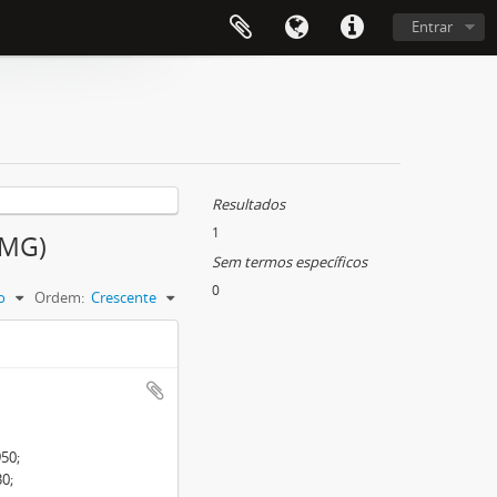
Entrar
Resultados
1
(MG)
Sem termos específicos
0
o
Ordem:
Crescente
950;
30;