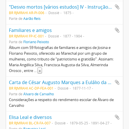
"Desvio mortos [vários estudos] IV - Instrução pública no Império"
BR RJMRAHI AR-PI-006
Dossiê
1875
Parte de
Aarão Reis
Familiares e amigos
BR RJMRAHI FP-IC-001
Dossiê
1877 - 1904
Parte de
Floriano Peixoto
Álbum com 59 fotografias de familiares e amigos de Josina e
Floriano Peixoto, oferecido ao Marechal por um grupo de
mulheres, como tributo de “patriotismo e gratidão”. Assinam:
Maria Angélica Silva, Francisca Augusta da Silva, Almerinda
Orosco , entre
...
»
Carta de César Augusto Marques a Eulálio da Costa
BR RJMRAHI AC-DP-FEA-001
Dossiê
1877-11-17
Parte de
Álvaro de Carvalho
Considerações a respeito do rendimento escolar de Álvaro de
Carvalho
Elisa Leal e diversos
BR RJMRAHI BL-CR-FA-007
Dossiê
1879-05-25 - 1891-04-27
Parte de
Bagueira Leal