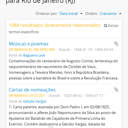
para Rio de Janeiro (RJ)
Ordenar por:
Data inicial
Ordem:
Crescente
1084 resultados diretamente relacionados
Excluir
termos específicos
Músicas e poemas
BR RJMRAHI BL-IPB-MPD-006
Dossiê
1808-01-19 - 1965-04-03
Parte de
Bagueira Leal
Comemorações do centenário de Augusto Comte, lembrança do
sequicentenário de nascimento de Clotilde de Vaux,
homenagens a Teixeira Mendes, hino à República Brasileira,
poesias sobre a bandeira do Brasil e sobre a Revolução Francesa.
Cartas de nomeações
BR RJMRAHI GV-DI-001
Dossiê
1825-08-02 - 1936-07-17
Parte de
Getúlio Vargas
1- Carta patente, assinada por Dom Pedro I, em 02/08/1825,
pronunciando o alferes João Nepomuceno da Silva ao posto de
Ajudante do Batalhão de Caçadores de Primeira Linha do
Exército. Contém dedicatória a Getúlio Vargas, datada de