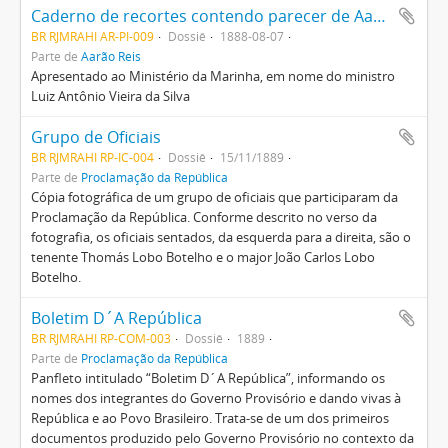
Caderno de recortes contendo parecer de Aarão Reis sobre exame das obras da Ponte de Villegagnon.
BR RJMRAHI AR-PI-009
Dossiê
1888-08-07
Parte de
Aarão Reis
Apresentado ao Ministério da Marinha, em nome do ministro
Luiz Antônio Vieira da Silva
Grupo de Oficiais
BR RJMRAHI RP-IC-004
Dossiê
15/11/1889
Parte de
Proclamação da República
Cópia fotográfica de um grupo de oficiais que participaram da
Proclamação da República. Conforme descrito no verso da
fotografia, os oficiais sentados, da esquerda para a direita, são o
tenente Thomás Lobo Botelho e o major João Carlos Lobo
Botelho.
Boletim D´A República
BR RJMRAHI RP-COM-003
Dossiê
1889
Parte de
Proclamação da República
Panfleto intitulado “Boletim D´A República”, informando os
nomes dos integrantes do Governo Provisório e dando vivas à
República e ao Povo Brasileiro. Trata-se de um dos primeiros
documentos produzido pelo Governo Provisório no contexto da