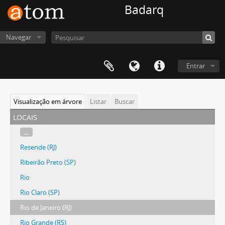
Badarq
Navegar
Entrar
Visualização em árvore
Listar
Buscar
locais
...
Resende (RJ)
Ribeirão Preto (SP)
Rio
Rio Claro (SP)
Rio de Janeiro (RJ)
Rio Grande (RS)