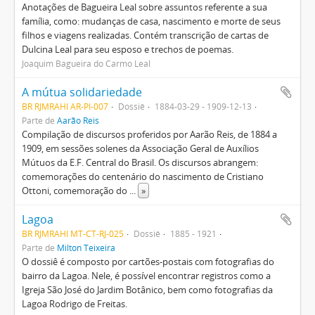
Anotações de Bagueira Leal sobre assuntos referente a sua
família, como: mudanças de casa, nascimento e morte de seus
filhos e viagens realizadas. Contém transcrição de cartas de
Dulcina Leal para seu esposo e trechos de poemas.
Joaquim Bagueira do Carmo Leal
A mútua solidariedade
BR RJMRAHI AR-PI-007
Dossiê
1884-03-29 - 1909-12-13
Parte de
Aarão Reis
Compilação de discursos proferidos por Aarão Reis, de 1884 a
1909, em sessões solenes da Associação Geral de Auxílios
Mútuos da E.F. Central do Brasil. Os discursos abrangem:
comemorações do centenário do nascimento de Cristiano
Ottoni, comemoração do
...
»
Lagoa
BR RJMRAHI MT-CT-RJ-025
Dossiê
1885 - 1921
Parte de
Milton Teixeira
O dossiê é composto por cartões-postais com fotografias do
bairro da Lagoa. Nele, é possível encontrar registros como a
Igreja São José do Jardim Botânico, bem como fotografias da
Lagoa Rodrigo de Freitas.