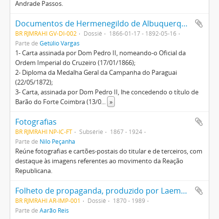
Andrade Passos.
Documentos de Hermenegildo de Albuquerque Portocarrero (comandante do Forte de Coimbra no início da Guerra do Paraguai), provavelmente presenteados a Getúlio Vargas
BR RJMRAHI GV-DI-002
Dossiê
1866-01-17 - 1892-05-16
Parte de
Getúlio Vargas
1- Carta assinada por Dom Pedro II, nomeando-o Oficial da
Ordem Imperial do Cruzeiro (17/01/1866);
2- Diploma da Medalha Geral da Campanha do Paraguai
(22/05/1872);
3- Carta, assinada por Dom Pedro II, lhe concedendo o título de
Barão do Forte Coimbra (13/0
...
»
Fotografias
BR RJMRAHI NP-IC-FT
Subsérie
1867 - 1924
Parte de
Nilo Peçanha
Reúne fotografias e cartões-postais do titular e de terceiros, com
destaque às imagens referentes ao movimento da Reação
Republicana.
Folheto de propaganda, produzido por Laemmert & Cia, do livro "A Anchieta Clássica no Brazil", de Alexandre Speltz
BR RJMRAHI AR-IMP-001
Dossiê
1870 - 1989
Parte de
Aarão Reis