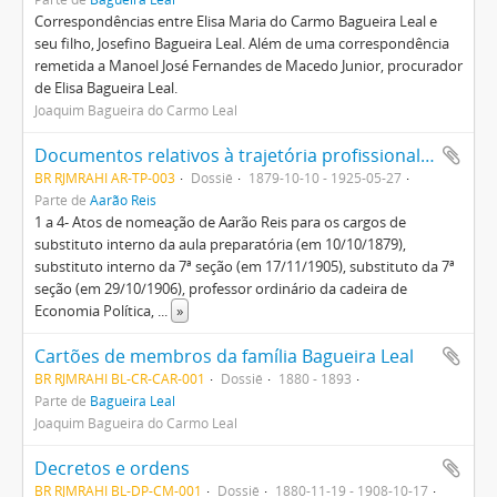
Correspondências entre Elisa Maria do Carmo Bagueira Leal e
seu filho, Josefino Bagueira Leal. Além de uma correspondência
remetida a Manoel José Fernandes de Macedo Junior, procurador
de Elisa Bagueira Leal.
Joaquim Bagueira do Carmo Leal
Documentos relativos à trajetória profissional de Aarão Reis na Escola Politécnica do Rio de Janeiro
BR RJMRAHI AR-TP-003
Dossiê
1879-10-10 - 1925-05-27
Parte de
Aarão Reis
1 a 4- Atos de nomeação de Aarão Reis para os cargos de
substituto interno da aula preparatória (em 10/10/1879),
substituto interno da 7ª seção (em 17/11/1905), substituto da 7ª
seção (em 29/10/1906), professor ordinário da cadeira de
Economia Política,
...
»
Cartões de membros da família Bagueira Leal
BR RJMRAHI BL-CR-CAR-001
Dossiê
1880 - 1893
Parte de
Bagueira Leal
Joaquim Bagueira do Carmo Leal
Decretos e ordens
BR RJMRAHI BL-DP-CM-001
Dossiê
1880-11-19 - 1908-10-17