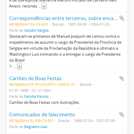
e de sua esposa, Marianna Martins Furtado de Carvalho Reis.
Anexo: recortes
...
»
Correspondências entre terceiros, sobre encaminhamentos de questões políticas e educativas e homenagens
BR RJMRAHI GV-CR-005
Dossiê
1887-09-09 - 1954-07-29
Parte de
Getúlio Vargas
Destacam-se protestos de Manuel Joaquim de Lemos contra o
impedimento de assumir o cargo de Presidente da Província de
Sergipe em virtude da Proclamação da República e ultimato a
Washington Luis intimando-o a entregar o cargo de Presidente
do Brasil
1-
...
»
Cartões de Boas Festas
BR RJMRAHI FP-PP-CR-MPTC-1888.01.01
Dossiê
01-01-1888 - 25-12-1894
Parte de
Família Passos
Cartões de Boas Festas com ilustrações.
Comunicados de falecimento
BR RJMRAHI BL-IPB-CR-001
Dossiê
1888-07-04 - 1927-07-09
Parte de
Bagueira Leal