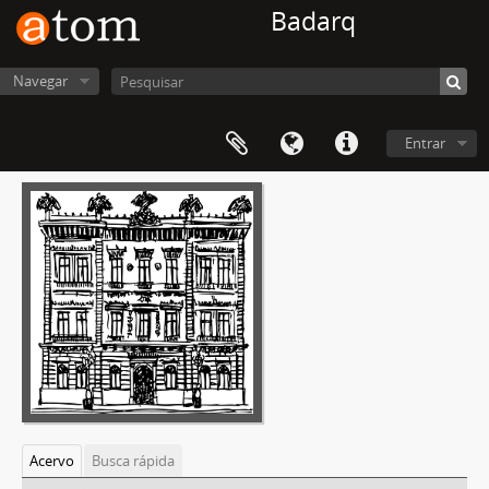
Badarq
Navegar
Entrar
Acervo
Busca rápida