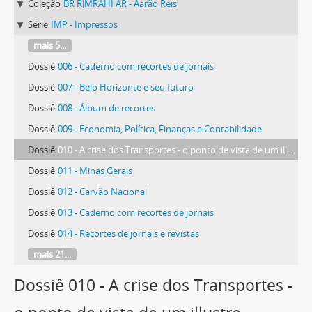
Coleção
BR RJMRAHI AR - Aarão Reis
Série
IMP - Impressos
mais 5...
Dossiê
006 - Caderno com recortes de jornais
Dossiê
007 - Belo Horizonte e seu futuro
Dossiê
008 - Álbum de recortes
Dossiê
009 - Economia, Política, Finanças e Contabilidade
Dossiê
010 - A crise dos Transportes - o ponto de vista de um illustre technico
Dossiê
011 - Minas Gerais
Dossiê
012 - Carvão Nacional
Dossiê
013 - Caderno com recortes de jornais
Dossiê
014 - Recortes de jornais e revistas
mais 21...
Dossiê 010 - A crise dos Transportes -