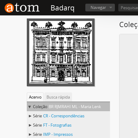
Badarq
Navegar
Coleç
Acervo
Busca rápida
Coleção
BR RJMRAHI ML - Maria Lenk
Série
CR - Correspondências
Série
FT - Fotografias
Série
IMP - Impressos