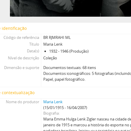
 identificação
Código de referência
BR RJMRAHI ML
Título
Maria Lenk
Data(s)
1932 - 1946 (Produção)
Nível de descrição
Coleção
Dimensão e suporte
Documentos textuais: 68 itens
Documentos iconográficos: 5 fotografias (incluind
Papel, papel fotográfico.
 contextualização
Nome do produtor
Maria Lenk
(15/01/1915 - 16/04/2007)
Biografia
Maria Emma Hulga Lenk Zigler nasceu na cidade de
janeiro de 1915 e marcou a história do esporte no 
nadadora brasileira. Iniciou sua trajetória na nata