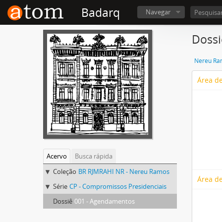
Badarq
Navegar
Dossi
Nereu Ra
Área de
Acervo
Busca rápida
Coleção
BR RJMRAHI NR - Nereu Ramos
Área de
Série
CP - Compromissos Presidenciais
Dossiê
001 - Agendamentos