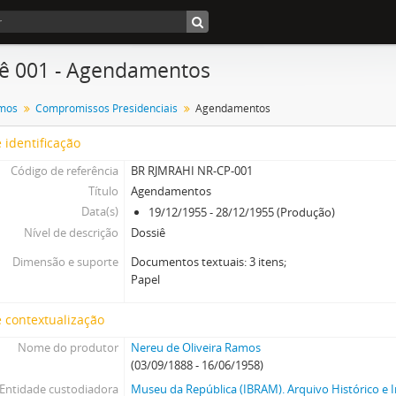
ê 001 - Agendamentos
mos
Compromissos Presidenciais
Agendamentos
 identificação
Código de referência
BR RJMRAHI NR-CP-001
Título
Agendamentos
Data(s)
19/12/1955 - 28/12/1955 (Produção)
Nível de descrição
Dossiê
Dimensão e suporte
Documentos textuais: 3 itens;
Papel
 contextualização
Nome do produtor
Nereu de Oliveira Ramos
(03/09/1888 - 16/06/1958)
Entidade custodiadora
Museu da República (IBRAM). Arquivo Histórico e I