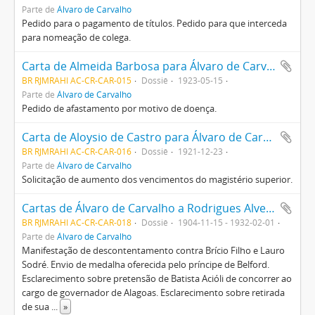
Parte de
Álvaro de Carvalho
Pedido para o pagamento de títulos. Pedido para que interceda
para nomeação de colega.
Carta de Almeida Barbosa para Álvaro de Carvalho
BR RJMRAHI AC-CR-CAR-015
Dossiê
1923-05-15
Parte de
Álvaro de Carvalho
Pedido de afastamento por motivo de doença.
Carta de Aloysio de Castro para Álvaro de Carvalho
BR RJMRAHI AC-CR-CAR-016
Dossiê
1921-12-23
Parte de
Álvaro de Carvalho
Solicitação de aumento dos vencimentos do magistério superior.
Cartas de Álvaro de Carvalho a Rodrigues Alves, Batista Acióli, Paulo Moraes Barros, João Pessoa, entre outros.
BR RJMRAHI AC-CR-CAR-018
Dossiê
1904-11-15 - 1932-02-01
Parte de
Álvaro de Carvalho
Manifestação de descontentamento contra Brício Filho e Lauro
Sodré. Envio de medalha oferecida pelo príncipe de Belford.
Esclarecimento sobre pretensão de Batista Acióli de concorrer ao
cargo de governador de Alagoas. Esclarecimento sobre retirada
de sua
...
»