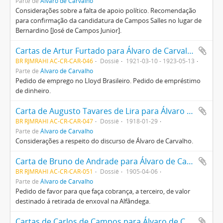
Parte de
Álvaro de Carvalho
Considerações sobre a falta de apoio político. Recomendação
para confirmação da candidatura de Campos Salles no lugar de
Bernardino [José de Campos Junior].
Cartas de Artur Furtado para Álvaro de Carvalho
BR RJMRAHI AC-CR-CAR-046
Dossiê
1921-03-10 - 1923-05-13
Parte de
Álvaro de Carvalho
Pedido de emprego no Lloyd Brasileiro. Pedido de empréstimo
de dinheiro.
Carta de Augusto Tavares de Lira para Álvaro de Carvalho
BR RJMRAHI AC-CR-CAR-047
Dossiê
1918-01-29
Parte de
Álvaro de Carvalho
Considerações a respeito do discurso de Álvaro de Carvalho.
Carta de Bruno de Andrade para Álvaro de Carvalho
BR RJMRAHI AC-CR-CAR-051
Dossiê
1905-04-06
Parte de
Álvaro de Carvalho
Pedido de favor para que faça cobrança, a terceiro, de valor
destinado á retirada de enxoval na Alfândega.
Cartas de Carlos de Campos para Álvaro de Carvalho