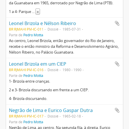
da Guanabara em 1965, derrotado por Negrão de Lima (PTB).
1 a 4- Parque
...
»
Leonel Brizola e Nélson Ribeiro
BR RJMAHI PM-IC-011
Dossiê
1985-07-31
Parte de
Pedro Motta
Ao centro, Leonel Brizola, então governador do Rio de Janeiro,
recebe o então ministro da Reforma e Desenvolvimento Agrário,
Nélson Ribeiro, no Palácio Guanabara.
Leonel Brizola em um CIEP
BR RJMAHI PM-IC-016
Dossiê
1980 - 1990
Parte de
Pedro Motta
1- Brizola entre crianças.
2 e 3- Brizola discursando em frente a um CIEP.
4- Brizola discursando.
Negrão de Lima e Eurico Gaspar Dutra
BR RJMAHI PM-IC-017
Dossiê
1965-02-18
Parte de
Pedro Motta
Negrão de Lima, ao centro. Na segunda fila, à direita, Eurico