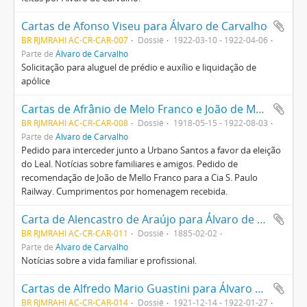
Cartas de Afonso Viseu para Álvaro de Carvalho
BR RJMRAHI AC-CR-CAR-007
Dossiê
1922-03-10 - 1922-04-06
Parte de
Álvaro de Carvalho
Solicitação para aluguel de prédio e auxílio e liquidação de
apólice
Cartas de Afrânio de Melo Franco e João de Mello Franco para Álvaro de Carvalho.
BR RJMRAHI AC-CR-CAR-008
Dossiê
1918-05-15 - 1922-08-03
Parte de
Álvaro de Carvalho
Pedido para interceder junto a Urbano Santos a favor da eleição
do Leal. Notícias sobre familiares e amigos. Pedido de
recomendação de João de Mello Franco para a Cia S. Paulo
Railway. Cumprimentos por homenagem recebida.
Carta de Alencastro de Araújo para Álvaro de Carvalho
BR RJMRAHI AC-CR-CAR-011
Dossiê
1885-02-02
Parte de
Álvaro de Carvalho
Notícias sobre a vida familiar e profissional.
Cartas de Alfredo Mario Guastini para Álvaro de Carvalho
BR RJMRAHI AC-CR-CAR-014
Dossiê
1921-12-14 - 1922-01-27