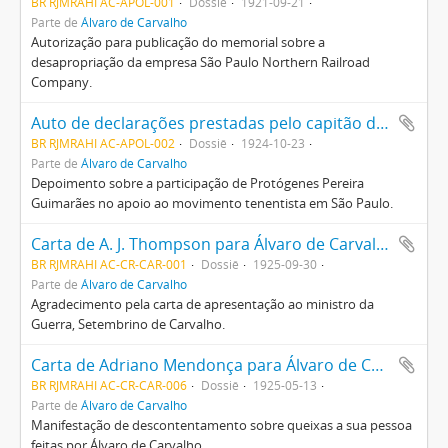
BR RJMRAHI AC-APOL-001
Dossiê
1921-09-21
Parte de
Álvaro de Carvalho
Autorização para publicação do memorial sobre a
desapropriação da empresa São Paulo Northern Railroad
Company.
Auto de declarações prestadas pelo capitão de mar e guerra Protógenes Pereira Guimarães
BR RJMRAHI AC-APOL-002
Dossiê
1924-10-23
Parte de
Álvaro de Carvalho
Depoimento sobre a participação de Protógenes Pereira
Guimarães no apoio ao movimento tenentista em São Paulo.
Carta de A. J. Thompson para Álvaro de Carvalho
BR RJMRAHI AC-CR-CAR-001
Dossiê
1925-09-30
Parte de
Álvaro de Carvalho
Agradecimento pela carta de apresentação ao ministro da
Guerra, Setembrino de Carvalho.
Carta de Adriano Mendonça para Álvaro de Carvalho
BR RJMRAHI AC-CR-CAR-006
Dossiê
1925-05-13
Parte de
Álvaro de Carvalho
Manifestação de descontentamento sobre queixas a sua pessoa
feitas por Álvaro de Carvalho.