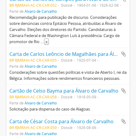
BR RJMRAHI AC-CR-CAR-052
Dossiê
1904-01-06 - 1926-02-08
Parte de
Álvaro de Carvalho
Recomendação para publicação de discurso. Considerações
sobre denúncias contra Epitácio Pessoa, atribuídas a Álvaro de
Carvalho. Eleições dos diretores do Partido. Candidaturas à
Câmara Federal e de Washington Luís à presidência. Cargo de
promotor de Rio
...
»
Carta de Carlos Leôncio de Magalhães para Álvaro de Carvalho
BR RJMRAHI AC-CR-CAR-055
Dossiê
1920-07-04
Parte de
Álvaro de Carvalho
Considerações sobre questões políticas e visita de Aberto I, rei da
Bélgica. Informações sobre rendimentos financeiros pessoais.
Cartão de Celso Bayma para Álvaro de Carvalho
BR RJMRAHI AC-CR-CAR-058
Dossiê
1918-05-09
Parte de
Álvaro de Carvalho
Solicitação para dispensa do caso de Alagoas.
Carta de César Costa para Álvaro de Carvalho
BR RJMRAHI AC-CR-CAR-059
Dossiê
1926-08-06
Parte de
Álvaro de Carvalho