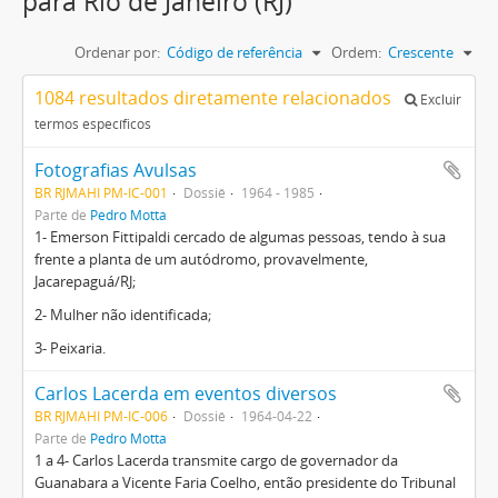
para Rio de Janeiro (RJ)
Ordenar por:
Código de referência
Ordem:
Crescente
1084 resultados diretamente relacionados
Excluir
termos específicos
Fotografias Avulsas
BR RJMAHI PM-IC-001
Dossiê
1964 - 1985
Parte de
Pedro Motta
1- Emerson Fittipaldi cercado de algumas pessoas, tendo à sua
frente a planta de um autódromo, provavelmente,
Jacarepaguá/RJ;
2- Mulher não identificada;
3- Peixaria.
Carlos Lacerda em eventos diversos
BR RJMAHI PM-IC-006
Dossiê
1964-04-22
Parte de
Pedro Motta
1 a 4- Carlos Lacerda transmite cargo de governador da
Guanabara a Vicente Faria Coelho, então presidente do Tribunal