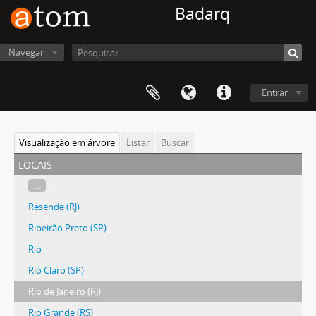
Badarq
Navegar
Entrar
Visualização em árvore
Listar
Buscar
locais
...
Resende (RJ)
Ribeirão Preto (SP)
Rio
Rio Claro (SP)
Rio de Janeiro (RJ)
Rio Grande (RS)