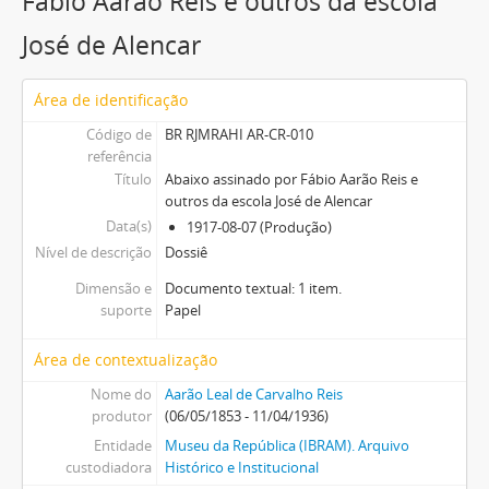
Fábio Aarão Reis e outros da escola
José de Alencar
Área de identificação
Código de
BR RJMRAHI AR-CR-010
referência
Título
Abaixo assinado por Fábio Aarão Reis e
outros da escola José de Alencar
Data(s)
1917-08-07 (Produção)
Nível de descrição
Dossiê
Dimensão e
Documento textual: 1 item.
suporte
Papel
Área de contextualização
Nome do
Aarão Leal de Carvalho Reis
produtor
(06/05/1853 - 11/04/1936)
Entidade
Museu da República (IBRAM). Arquivo
custodiadora
Histórico e Institucional