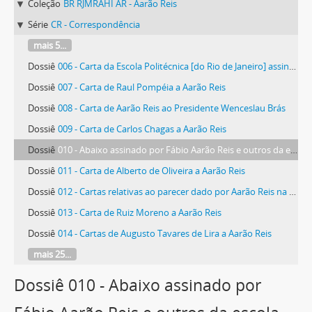
Coleção
BR RJMRAHI AR - Aarão Reis
Série
CR - Correspondência
mais 5...
Dossiê
006 - Carta da Escola Politécnica [do Rio de Janeiro] assinada pelo secretário João Correia Poros
Dossiê
007 - Carta de Raul Pompéia a Aarão Reis
Dossiê
008 - Carta de Aarão Reis ao Presidente Wenceslau Brás
Dossiê
009 - Carta de Carlos Chagas a Aarão Reis
Dossiê
010 - Abaixo assinado por Fábio Aarão Reis e outros da escola José de Alencar
Dossiê
011 - Carta de Alberto de Oliveira a Aarão Reis
Dossiê
012 - Cartas relativas ao parecer dado por Aarão Reis na Escola Politécnica do Rio de Janeiro
Dossiê
013 - Carta de Ruiz Moreno a Aarão Reis
Dossiê
014 - Cartas de Augusto Tavares de Lira a Aarão Reis
mais 25...
Dossiê 010 - Abaixo assinado por