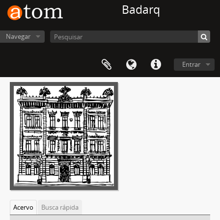
Badarq
Navegar
Entrar
Acervo
Busca rápida