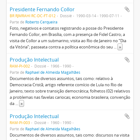
Presidente Fernando Collor
BR RJMRAHI RC-DC-FT-012
Dossiê
1990-03-14 - 1990-07-11
Parte de
Roberto Cerqueira
Foto, negativos e contatos registrando a posse do Presidente
Fernando Collor, em Brasília, com a presença de Fidel Castro; a
visita de Collor a um submarino; visita ao Rio de Janeiro no “Dia
da Vitória”; passeata contra a política econômica do seu
...
»
Produção Intelectual
RAM-PI-002
Dossiê
1966 - 1990
Parte de
Raphael de Almeida Magalhães
Documentos de diversos assuntos, tais como: relativo à
Democracia Cristã; artigo referente comício de Lula no Rio de
Janeiro; texto sobre transição democrática; folhetos (02) relativos
a problemas nas favelas cariocas; economia brasileira; convenção
da
...
»
Produção Intelectual
RAM-PI-003
Dossiê
1960 - 1990
Parte de
Raphael de Almeida Magalhães
Documentos de diversos assuntos, tais como: discursos na visita