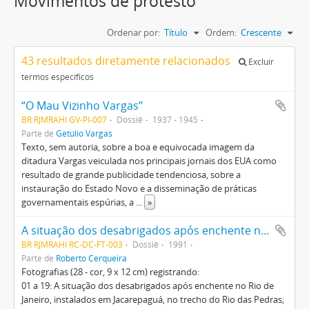
Movimentos de protesto
Ordenar por:
Título
Ordem:
Crescente
43 resultados diretamente relacionados
Excluir
termos específicos
“O Mau Vizinho Vargas”
BR RJMRAHI GV-PI-007
Dossiê
1937 - 1945
Parte de
Getúlio Vargas
Texto, sem autoria, sobre a boa e equivocada imagem da
ditadura Vargas veiculada nos principais jornais dos EUA como
resultado de grande publicidade tendenciosa, sobre a
instauração do Estado Novo e a disseminação de práticas
governamentais espúrias, a
...
»
A situação dos desabrigados após enchente no Rio de Janeiro, manifestação durante a tentativa de ocupação dos prédios em construção, José Stédile e 01 álbum
BR RJMRAHI RC-DC-FT-003
Dossiê
1991
Parte de
Roberto Cerqueira
Fotografias (28 - cor, 9 x 12 cm) registrando:
01 a 19: A situação dos desabrigados após enchente no Rio de
Janeiro, instalados em Jacarepaguá, no trecho do Rio das Pedras;