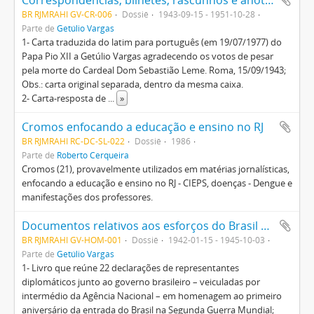
Correspondências, bilhetes, rascunhos e anotações diversas de Getúlio Vargas, algumas incompletas, sobre assuntos pessoais e políticos
BR RJMRAHI GV-CR-006
Dossiê
1943-09-15 - 1951-10-28
Parte de
Getúlio Vargas
1- Carta traduzida do latim para português (em 19/07/1977) do
Papa Pio XII a Getúlio Vargas agradecendo os votos de pesar
pela morte do Cardeal Dom Sebastião Leme. Roma, 15/09/1943;
Obs.: carta original separada, dentro da mesma caixa.
2- Carta-resposta de
...
»
Cromos enfocando a educação e ensino no RJ
BR RJMRAHI RC-DC-SL-022
Dossiê
1986
Parte de
Roberto Cerqueira
Cromos (21), provavelmente utilizados em matérias jornalísticas,
enfocando a educação e ensino no RJ - CIEPS, doenças - Dengue e
manifestações dos professores.
Documentos relativos aos esforços do Brasil contra os países totalitários em prol da solidariedade pan-americana, durante a Segunda Guerra
BR RJMRAHI GV-HOM-001
Dossiê
1942-01-15 - 1945-10-03
Parte de
Getúlio Vargas
1- Livro que reúne 22 declarações de representantes
diplomáticos junto ao governo brasileiro – veiculadas por
intermédio da Agência Nacional – em homenagem ao primeiro
aniversário da entrada do Brasil na Segunda Guerra Mundial;