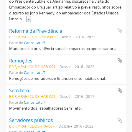
do Presidente Lübke, da Alemanha; discursos na visita do
Embaixador do Uruguai; artigo relativo à greve; rascunhos sobre
discurso ao John Kennedy, do embaixador dos Estados Unidos,
Lincoln
...
»
Reforma da Previdência
BR RJMRAHI CL-DS-PREV-001
Dossiê
2016 - 2021
Parte de
Carlos Latuff
Mudanças na previdência social e impactos na aposentadoria.
Remoções
BR RJMRAHI CL-DS-HAB-001
Dossiê
2016 - 2022
Parte de
Carlos Latuff
Remoções de moradores e financiamento habitacional.
Sem teto
BR RJMRAHI CL-DS-HAB-002
Dossiê
2016 - 2017
Parte de
Carlos Latuff
Movimento dos Trabalhadores Sem Teto.
Servidores públicos
BR RJMRAHI CL-DS-TRA-007
Dossiê
2016 - 2022