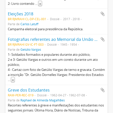
2- Livro contendo
...
»
Eleições 2018
BR RJMRAHI CL-DP-CEL-001
Dossiê
2017 - 2018
Parte de
Carlos Latuff
Campanha eleitoral para presidência da República.
Fotografias referentes ao Memorial da União dos Sevidores Públicos, a atos públicos e à Petrobrás
BR RJMRAHI GV-IC-FT-003
Dossiê
1945 - 1954
Parte de
Getúlio Vargas
1- Soldados formados e populares durante ato público;
2 e 3- Getúlio Vargas e outros em um coreto durante um ato
público;
4 - Cartaz com foto de Getúlio Vargas de terno e gravata. Contém
a inscrição "Dr. Getúlio Dornelles Vargas: Presidente dos Estados
...
»
Greve dos Estudantes
RAM-PER-REC-019
Dossiê
1962-04-27 - 1962-07-08
Parte de
Raphael de Almeida Magalhães
Recortes referentes à greve e manifestações dos estudantes nos
seguintes jornais: Última Hora, Diário de Notícias, Tribuna da