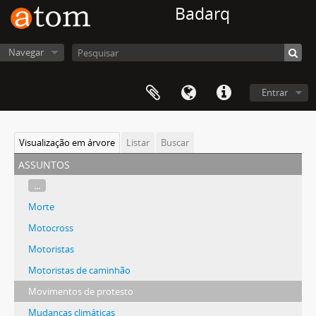
Badarq
Navegar
Entrar
Visualização em árvore
Listar
Buscar
assuntos
...
Morte
Motocross
Motoristas
Motoristas de caminhão
Movimentos de protesto
Mudanças climáticas