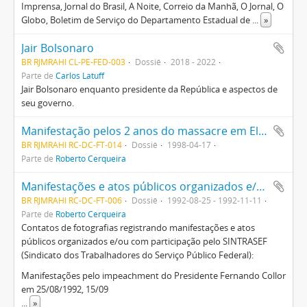
Imprensa, Jornal do Brasil, A Noite, Correio da Manhã, O Jornal, O
Globo, Boletim de Serviço do Departamento Estadual de
...
»
Jair Bolsonaro
BR RJMRAHI CL-PE-FED-003
Dossiê
2018 - 2022
Parte de
Carlos Latuff
Jair Bolsonaro enquanto presidente da República e aspectos de
seu governo.
Manifestação pelos 2 anos do massacre em Eldorado dos Carajás, PA
BR RJMRAHI RC-DC-FT-014
Dossiê
1998-04-17
Parte de
Roberto Cerqueira
Manifestações e atos públicos organizados e/ou com participação pelo SINTRASEF
BR RJMRAHI RC-DC-FT-006
Dossiê
1992-08-25 - 1992-11-11
Parte de
Roberto Cerqueira
Contatos de fotografias registrando manifestações e atos
públicos organizados e/ou com participação pelo SINTRASEF
(Sindicato dos Trabalhadores do Serviço Público Federal):
Manifestações pelo impeachment do Presidente Fernando Collor
em 25/08/1992, 15/09
...
»