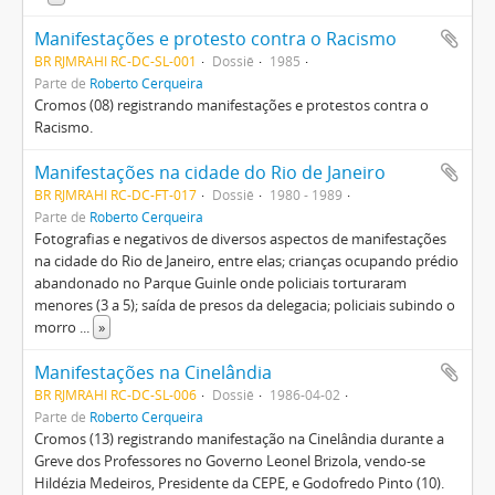
Manifestações e protesto contra o Racismo
BR RJMRAHI RC-DC-SL-001
Dossiê
1985
Parte de
Roberto Cerqueira
Cromos (08) registrando manifestações e protestos contra o
Racismo.
Manifestações na cidade do Rio de Janeiro
BR RJMRAHI RC-DC-FT-017
Dossiê
1980 - 1989
Parte de
Roberto Cerqueira
Fotografias e negativos de diversos aspectos de manifestações
na cidade do Rio de Janeiro, entre elas; crianças ocupando prédio
abandonado no Parque Guinle onde policiais torturaram
menores (3 a 5); saída de presos da delegacia; policiais subindo o
morro
...
»
Manifestações na Cinelândia
BR RJMRAHI RC-DC-SL-006
Dossiê
1986-04-02
Parte de
Roberto Cerqueira
Cromos (13) registrando manifestação na Cinelândia durante a
Greve dos Professores no Governo Leonel Brizola, vendo-se
Hildézia Medeiros, Presidente da CEPE, e Godofredo Pinto (10).