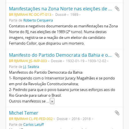
Manifestações na Zona Norte nas eleições de 1989
BR RJMRAHI RC-DC-FT-013
Dossiê
1989
Parte de
Roberto Cerqueira
Contatos e negativos documentando as manifestações na Zona
Norte do RJ, nas eleições de 1989 (2º turno). Numa destas
imagens, registra-se a reação de um eleitor do candidato
Fernando Collor, que disparou um morteiro.
Manifesto do Partido Democrata da Bahia e outros
BR RJMRAHI JJS-IMP-003
Dossiê
1932-01-19 – 1939-12-02
Parte de
J.J. Seabra
Manifestos do Partido Democrata da Bahia:
1- Rompendo com o Interventor Juracy Magalhães e se pondo
em prol da Revolução Constitucionalista;
2- Pedindo para que o povo baiano junte seus esforços aos do
Rio Grande para salvar o Brasil.
Outros manifestos se
...
»
Michel Temer
BR RJMRAHI CL-PE-FED-002
Dossiê
2016 - 2018
Parte de
Carlos Latuff