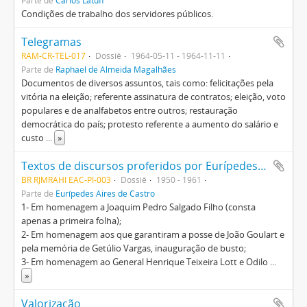
Parte de
Carlos Latuff
Condições de trabalho dos servidores públicos.
Telegramas
RAM-CR-TEL-017
Dossiê
1964-05-11 - 1964-11-11
Parte de
Raphael de Almeida Magalhães
Documentos de diversos assuntos, tais como: felicitações pela
vitória na eleição; referente assinatura de contratos; eleição, voto
populares e de analfabetos entre outros; restauração
democrática do país; protesto referente a aumento do salário e
custo
...
»
Textos de discursos proferidos por Eurípedes Aires de Castro
BR RJMRAHI EAC-PI-003
Dossiê
1950 - 1961
Parte de
Eurípedes Aires de Castro
1- Em homenagem a Joaquim Pedro Salgado Filho (consta
apenas a primeira folha);
2- Em homenagem aos que garantiram a posse de João Goulart e
pela memória de Getúlio Vargas, inauguração de busto;
3- Em homenagem ao General Henrique Teixeira Lott e Odilo
...
»
Valorização