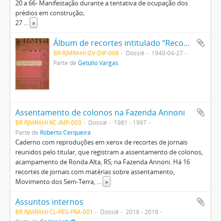
20 a 66- Manifestação durante a tentativa de ocupação dos
prédios em construção;
27
...
»
Álbum de recortes intitulado “Recortes referentes ao último levante comunista descoberto pela nossa Polícia Federal”
BR RJMRAHI GV-DIP-006
Dossiê
1940-04-27
Parte de
Getúlio Vargas
Assentamento de colonos na Fazenda Annoni
BR RJMRAHI RC-IMP-003
Dossiê
1981 - 1997
Parte de
Roberto Cerqueira
Caderno com reproduções em xerox de recortes de jornais
reunidos pelo titular, que registram a assentamento de colonos,
acampamento de Ronda Alta, RS; na Fazenda Annoni. Há 16
recortes de jornais com matérias sobre assentamento,
Movimento dos Sem-Terra,
...
»
Assuntos internos
BR RJMRAHI CL-PES-FRA-001
Dossiê
2016 - 2018