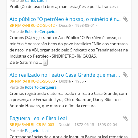
Parte de
Carlos Latuff
Proibição do uso da burca; manifestações e polícia francesa.
Ato público "O petróleo é nosso, o minério é nosso: são bem do povo brasileiro "Não aos contratos de risco"
BR RJMRAHI RC-DC-SL-012
Dossiê
1998-08-01
Parte de
Roberto Cerqueira
Cromos (34) registrando o Ato Público “O Petróleo é nosso, o
minério é nosso: são bens do povo brasileiro “Não aos contratos
de risco” na ABI, organizado pelo Sindicato dos Trabalhadores na
Indústria do Petróleo - SINDIPETRO- RJ/ CAXIAS:
2 a 6- Saturnino
...
»
Ato realizado no Teatro Casa Grande que marcou o fim da censura
BR RJMRAHI RC-DC-SL-008
Dossiê
1985
Parte de
Roberto Cerqueira
Cromos registrando o ato realizado no Teatro Casa Grande, com
a presença de Fernando Lyra, Chico Buarque, Darcy Ribeiro e
Antonio Houaiss, que marcou o fim da censura.
Bagueira Leal e Elisa Leal
BR RJMRAHI BL-CR-FA-003
Dossiê
1872-06-15 - 1893-09-04
Parte de
Bagueira Leal
Correspondências de autoria de Joaquim Bagueira leal remetidas