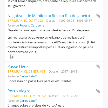
Michel Temer enquanto presidente da república e aspectos de
seu governo.
Negativos de Manifestações no Rio de Janeiro
BR RJMRAHI RC-DC-FT-022
Dossiê
1990-06-21 - 1993-09-17
Parte de
Roberto Cerqueira
Negativos com registro de manifestações no Rio de Janeiro:
Em represália ao governo americano que realizava a 6ª
Conferência Internacional sobre AIDS em São Francisco (EUA),
contra restrições impostas pelos EUA ao ingresso no país de
portadores do vírus;
...
»
Passe Livre
BR RJMRAHI CL-DS-EDU-001
Dossiê
2017 - 2018
Parte de
Carlos Latuff
Concessão do passe livre para os estudantes.
Porto Alegre
BR RJMRAHI CL-PE-MUN-002
Dossiê
2016 - 2020
Parte de
Carlos Latuff
Charges sobre prefeitos de Porto Alegre.