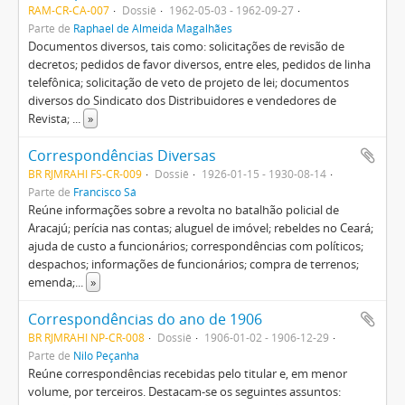
RAM-CR-CA-007
Dossiê
1962-05-03 - 1962-09-27
Parte de
Raphael de Almeida Magalhães
Documentos diversos, tais como: solicitações de revisão de
decretos; pedidos de favor diversos, entre eles, pedidos de linha
telefônica; solicitação de veto de projeto de lei; documentos
diversos do Sindicato dos Distribuidores e vendedores de
Revista;
...
»
Correspondências Diversas
BR RJMRAHI FS-CR-009
Dossiê
1926-01-15 - 1930-08-14
Parte de
Francisco Sá
Reúne informações sobre a revolta no batalhão policial de
Aracajú; perícia nas contas; aluguel de imóvel; rebeldes no Ceará;
ajuda de custo a funcionários; correspondências com políticos;
despachos; informações de funcionários; compra de terrenos;
emenda;
...
»
Correspondências do ano de 1906
BR RJMRAHI NP-CR-008
Dossiê
1906-01-02 - 1906-12-29
Parte de
Nilo Peçanha
Reúne correspondências recebidas pelo titular e, em menor
volume, por terceiros. Destacam-se os seguintes assuntos: