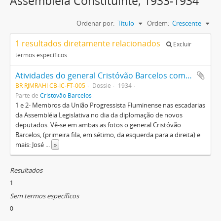
Assembléia Constituinte, 1933-1934
Ordenar por:
Título
Ordem:
Crescente
1 resultados diretamente relacionados
Excluir
termos específicos
Atividades do general Cristóvão Barcelos como deputado federal e membro da Assembléia Constituinte de 1934
BR RJMRAHI CB-IC-FT-005
Dossiê
1934
Parte de
Cristóvão Barcelos
1 e 2- Membros da União Progressista Fluminense nas escadarias
da Assembléia Legislativa no dia da diplomação de novos
deputados. Vê-se em ambas as fotos o general Cristóvão
Barcelos, (primeira fila, em sétimo, da esquerda para a direita) e
mais: José
...
»
Resultados
1
Sem termos específicos
0