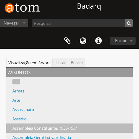
Badarq
Navegar
Entrar
Visualização em árvore
Listar
Buscar
assuntos
...
Armas
Arte
Assassinato
Assédio
Assembléia Constituinte, 1933-1934
Assembleia Geral Extraordinária