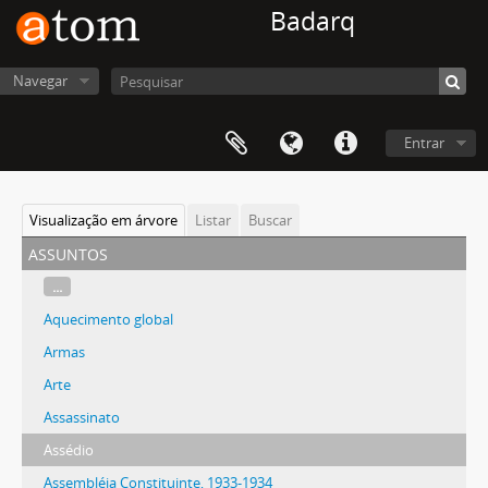
Badarq
Navegar
Entrar
Visualização em árvore
Listar
Buscar
assuntos
...
Aquecimento global
Armas
Arte
Assassinato
Assédio
Assembléia Constituinte, 1933-1934