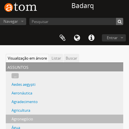
Badarq
Navegar
Entrar
Visualização em árvore
Listar
Buscar
assuntos
...
Aedes aegypti
Aeronáutica
Agradecimento
Agricultura
Agronegócio
Água