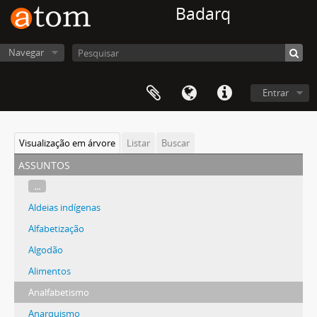
Badarq
Navegar
Entrar
Visualização em árvore
Listar
Buscar
assuntos
...
Aldeias indígenas
Alfabetização
Algodão
Alimentos
Analfabetismo
Anarquismo