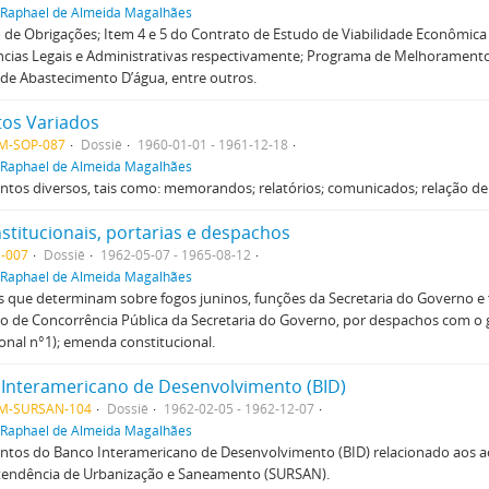
Raphael de Almeida Magalhães
 de Obrigações; Item 4 e 5 do Contrato de Estudo de Viabilidade Econômi
ncias Legais e Administrativas respectivamente; Programa de Melhorament
de Abastecimento D’água, entre outros.
os Variados
M-SOP-087
Dossiê
1960-01-01 - 1961-12-18
Raphael de Almeida Magalhães
os diversos, tais como: memorandos; relatórios; comunicados; relação de 
nstitucionais, portarias e despachos
-007
Dossiê
1962-05-07 - 1965-08-12
Raphael de Almeida Magalhães
s que determinam sobre fogos juninos, funções da Secretaria do Governo e 
 de Concorrência Pública da Secretaria do Governo, por despachos com o g
ional n°1); emenda constitucional.
Interamericano de Desenvolvimento (BID)
M-SURSAN-104
Dossiê
1962-02-05 - 1962-12-07
Raphael de Almeida Magalhães
tos do Banco Interamericano de Desenvolvimento (BID) relacionado aos 
tendência de Urbanização e Saneamento (SURSAN).