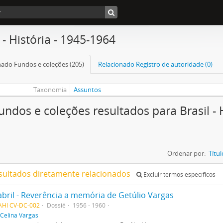
 - História - 1945-1964
nado Fundos e coleções (205)
Relacionado Registro de autoridade (0)
Taxonomia
Assuntos
undos e coleções resultados para Brasil - H
Ordenar por:
Títul
sultados diretamente relacionados
Excluir termos específicos
abril - Reverência a memória de Getúlio Vargas
AHI CV-DC-002
Dossiê
1956 - 1960
Celina Vargas