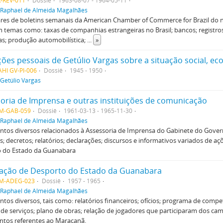
-REV-011
Dossiê
1963-08-07 - 1964-05-11
Raphael de Almeida Magalhães
es de boletins semanais da American Chamber of Commerce for Brazil do n
temas como: taxas de companhias estrangeiras no Brasil; bancos; registro
ras; produção automobilística;
...
»
HI GV-PI-006
Dossiê
1945 - 1950
Getúlio Vargas
oria de Imprensa e outras instituições de comunicação
M-GAB-059
Dossiê
1961-03-13 - 1965-11-30
Raphael de Almeida Magalhães
tos diversos relacionados à Assessoria de Imprensa do Gabinete do Gover
es; decretos; relatórios; declarações; discursos e informativos variados de aç
 do Estado da Guanabara
ação de Desporto do Estado da Guanabara
M-ADEG-023
Dossiê
1957 - 1965
Raphael de Almeida Magalhães
os diversos, tais como: relatórios financeiros; ofícios; programa de com
 de serviços; plano de obras; relação de jogadores que participaram dos c
tos referentes ao Maracanã.