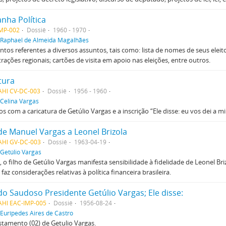
ha Política
MP-002
Dossiê
1960 - 1970
Raphael de Almeida Magalhães
os referentes a diversos assuntos, tais como: lista de nomes de seus eleito
rações regionais; cartões de visita em apoio nas eleições, entre outros.
tura
AHI CV-DC-003
Dossiê
1956 - 1960
Celina Vargas
s com a caricatura de Getúlio Vargas e a inscrição “Ele disse: eu vos dei a mi
de Manuel Vargas a Leonel Brizola
AHI GV-DC-003
Dossiê
1963-04-19
Getúlio Vargas
, o filho de Getúlio Vargas manifesta sensibilidade à fidelidade de Leonel Bri
 faz considerações relativas à política financeira brasileira.
do Saudoso Presidente Getúlio Vargas; Ele disse:
AHI EAC-IMP-005
Dossiê
1956-08-24
Eurípedes Aires de Castro
stamento (02) de Getulio Vargas.