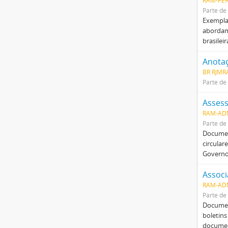
RAM-PER
Parte de
Exemplar
abordam 
brasilei
BR RJMRA
Parte de
Assess
RAM-AD
Parte de
Documen
circular
Governo
Associ
RAM-AD
Parte de
Document
boletins
documen