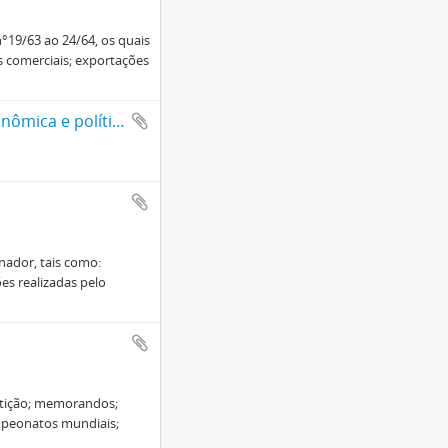
°19/63 ao 24/64, os quais
s comerciais; exportações
Anotações pessoais de Getúlio Vargas sobre a situação social, econômica e política do Brasil
nador, tais como:
ões realizadas pelo
petição; memorandos;
ampeonatos mundiais;