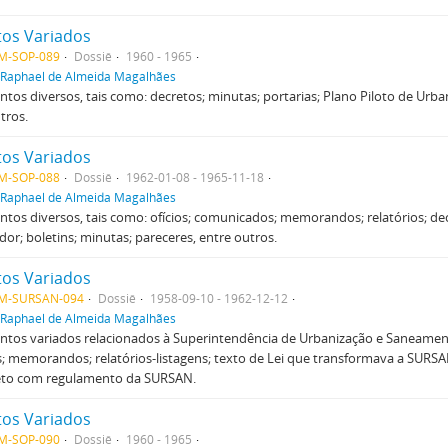
os Variados
M-SOP-089
Dossiê
1960 - 1965
Raphael de Almeida Magalhães
os diversos, tais como: decretos; minutas; portarias; Plano Piloto de Urb
tros.
os Variados
M-SOP-088
Dossiê
1962-01-08 - 1965-11-18
Raphael de Almeida Magalhães
os diversos, tais como: ofícios; comunicados; memorandos; relatórios; de
or; boletins; minutas; pareceres, entre outros.
os Variados
M-SURSAN-094
Dossiê
1958-09-10 - 1962-12-12
Raphael de Almeida Magalhães
tos variados relacionados à Superintendência de Urbanização e Saneamen
; memorandos; relatórios-listagens; texto de Lei que transformava a SURS
eto com regulamento da SURSAN.
os Variados
M-SOP-090
Dossiê
1960 - 1965