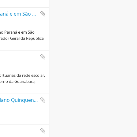
A atuação de Mário Ribeiro como Procurador da República no Paraná e em São Paulo
no Paraná e em São
rador Geral da República
rtuárias da rede escolar;
verno da Guanabara,
Álbum com aspectos da Rodovia Rio-Teresópolis (BR-4)/Obra do Plano Quinquenal do Governo JK