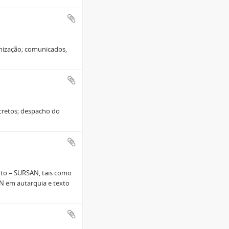
anização; comunicados,
cretos; despacho do
to – SURSAN, tais como
AN em autarquia e texto