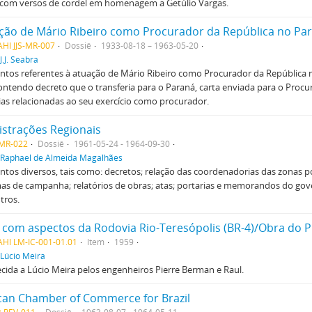
 com versos de cordel em homenagem a Getúlio Vargas.
HI JJS-MR-007
Dossiê
1933-08-18 – 1963-05-20
J.J. Seabra
tos referentes à atuação de Mário Ribeiro como Procurador da República 
ontendo decreto que o transferia para o Paraná, carta enviada para o Procu
ias relacionadas ao seu exercício como procurador.
strações Regionais
MR-022
Dossiê
1961-05-24 - 1964-09-30
Raphael de Almeida Magalhães
os diversos, tais como: decretos; relação das coordenadorias das zonas po
as de campanha; relatórios de obras; atas; portarias e memorandos do go
tros.
HI LM-IC-001-01.01
Item
1959
Lúcio Meira
ecida a Lúcio Meira pelos engenheiros Pierre Berman e Raul.
an Chamber of Commerce for Brazil