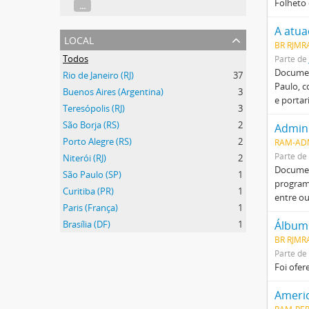
Folheto
...
local
BR RJMRA
Todos
Parte de
Documen
Rio de Janeiro (RJ)
37
Paulo, c
Buenos Aires (Argentina)
3
e portar
Teresópolis (RJ)
3
São Borja (RS)
2
Admini
Porto Alegre (RS)
2
RAM-AD
Parte de
Niterói (RJ)
2
Document
São Paulo (SP)
1
program
Curitiba (PR)
1
entre ou
Paris (França)
1
Brasília (DF)
1
BR RJMRA
Parte de
Foi ofer
Americ