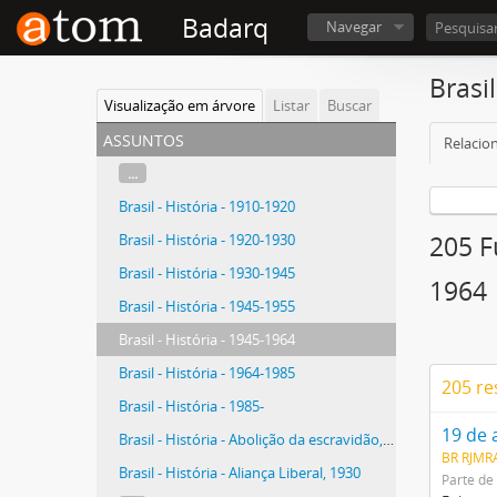
Badarq
Navegar
Brasil
Visualização em árvore
Listar
Buscar
assuntos
Relacio
...
Brasil - História - 1910-1920
Brasil - História - 1920-1930
205 F
Brasil - História - 1930-1945
1964
Brasil - História - 1945-1955
Brasil - História - 1945-1964
Brasil - História - 1964-1985
205 re
Brasil - História - 1985-
19 de 
Brasil - História - Abolição da escravidão, 1888
BR RJMR
Brasil - História - Aliança Liberal, 1930
Parte de