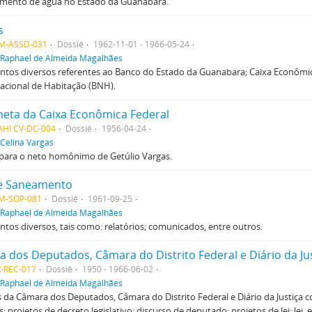
imento de água no Estado da Guanabara.
s
M-ASSD-031
Dossiê
1962-11-01 - 1966-05-24
Raphael de Almeida Magalhães
tos diversos referentes ao Banco do Estado da Guanabara; Caixa Econômic
acional de Habitação (BNH).
eta da Caixa Econômica Federal
AHI CV-DC-004
Dossiê
1956-04-24
Celina Vargas
 para o neto homônimo de Getúlio Vargas.
de Saneamento
M-SOP-081
Dossiê
1961-09-25
Raphael de Almeida Magalhães
os diversos, tais como: relatórios; comunicados, entre outros.
 dos Deputados, Câmara do Distrito Federal e Diário da Ju
-REC-017
Dossiê
1950 - 1966-06-02
Raphael de Almeida Magalhães
 da Câmara dos Deputados, Câmara do Distrito Federal e Diário da Justiça 
 projetos de decreto legislativo; discurso de deputado; projetos de lei; lei, 