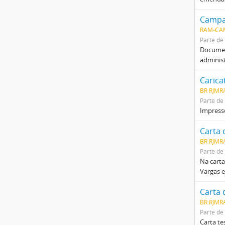
Campan
RAM-CA
Parte de
Document
administ
Carica
BR RJMR
Parte de
Impresso
Carta 
BR RJMR
Parte de
Na carta
Vargas e
Carta 
BR RJMR
Parte de
Carta te