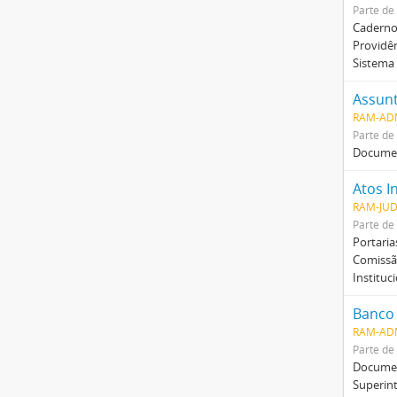
Parte de
Caderno
Providê
Sistema 
Assunt
RAM-AD
Parte de
Document
Atos I
RAM-JUD
Parte de
Portaria
Comissão
Instituc
Banco 
RAM-AD
Parte de
Documen
Superin