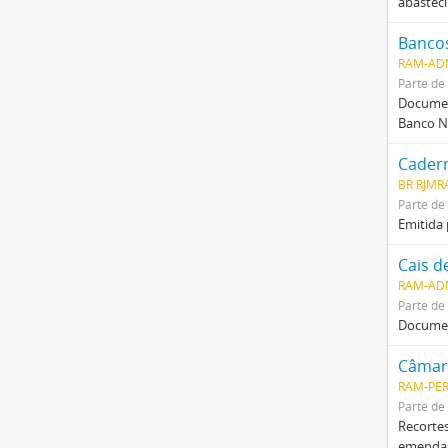
abastec
Banco
RAM-AD
Parte de
Documen
Banco N
Cadern
BR RJMR
Parte de
Emitida
Cais 
RAM-AD
Parte de
Document
Câmara
RAM-PER
Parte de
Recortes
emendas;