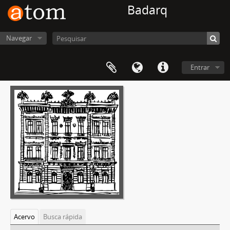
Badarq
Navegar
Entrar
Acervo
Busca rápida