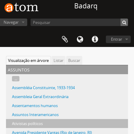
Badarq
Navegar
Entrar
Visualização em árvore
Listar
Buscar
assuntos
...
Assembléia Constituinte, 1933-1934
Assembleia Geral Extraordinária
Assentamentos humanos
Assuntos Interamericanos
Ativistas políticos
Avenida Presidente Vargas (Rio de Janeiro, RJ)