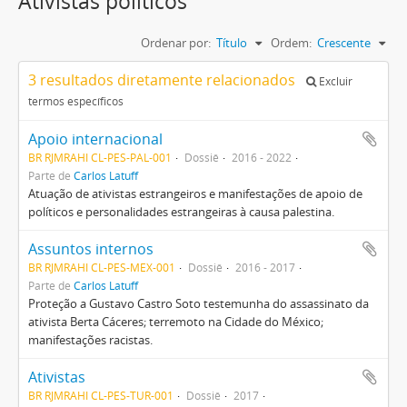
Ativistas políticos
Ordenar por:
Título
Ordem:
Crescente
3 resultados diretamente relacionados
Excluir
termos específicos
Apoio internacional
BR RJMRAHI CL-PES-PAL-001
Dossiê
2016 - 2022
Parte de
Carlos Latuff
Atuação de ativistas estrangeiros e manifestações de apoio de
políticos e personalidades estrangeiras à causa palestina.
Assuntos internos
BR RJMRAHI CL-PES-MEX-001
Dossiê
2016 - 2017
Parte de
Carlos Latuff
Proteção a Gustavo Castro Soto testemunha do assassinato da
ativista Berta Cáceres; terremoto na Cidade do México;
manifestações racistas.
Ativistas
BR RJMRAHI CL-PES-TUR-001
Dossiê
2017