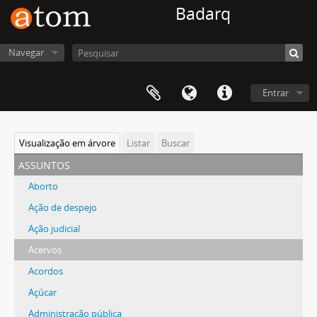
Badarq
Navegar
Entrar
Visualização em árvore
Listar
Buscar
assuntos
Aborto
Ação de despejo
Ação judicial
Acervos
Acordos
Açúcar
Administração pública