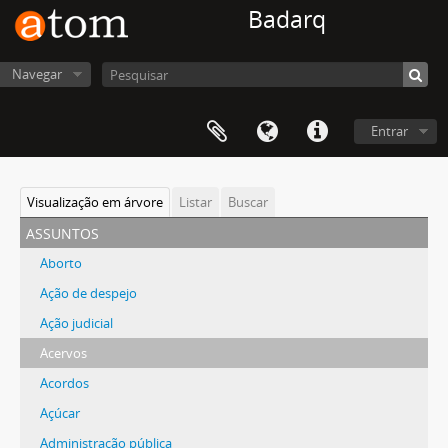
Badarq
Navegar
Entrar
Visualização em árvore
Listar
Buscar
assuntos
Aborto
Ação de despejo
Ação judicial
Acervos
Acordos
Açúcar
Administração pública