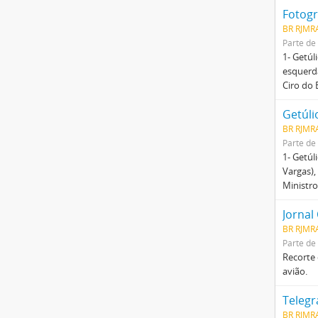
BR RJMRA
Parte de
1- Getúl
esquerda
Ciro do 
Getúli
BR RJMRA
Parte de
1- Getúl
Vargas),
Ministro
Jornal
BR RJMR
Parte de
Recorte 
avião.
BR RJMR