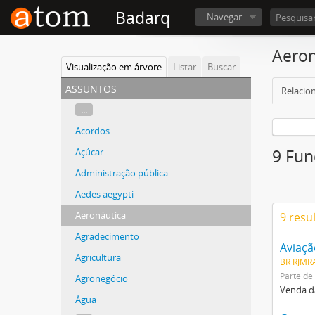
Badarq
Navegar
Aeron
Visualização em árvore
Listar
Buscar
assuntos
Relacio
...
Acordos
Açúcar
9 Fun
Administração pública
Aedes aegypti
Aeronáutica
9 resu
Agradecimento
Aviaçã
Agricultura
BR RJMR
Parte de
Agronegócio
Venda d
Água