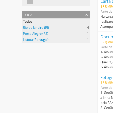
...
BR RJMR
Parte de
local
Na carta
Todos
realizar
Acompan
Rio de Janeiro (RJ)
4
Porto Alegre (RS)
1
Lisboa (Portugal)
1
BR RJMR
Parte de
1- Álbum
2- Álbu
Queluz,
3- Álbu
Fotogr
BR RJMRA
Parte de
1- Getúl
a linha 
pela PA
2- Getú