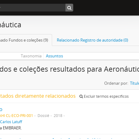
áutica
nado Fundos e coleções (9)
Relacionado Registro de autoridade (0)
Taxonomia
Assuntos
dos e coleções resultados para Aeronáuti
Ordenar por:
Títul
ltados diretamente relacionados
Excluir termos específicos
o
AHI CL-ECO-PRI-001
Dossiê
2018
Carlos Latuff
a EMBRAER.