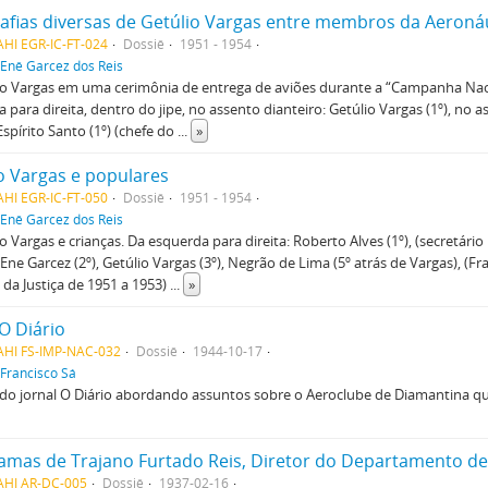
HI EGR-IC-FT-024
Dossiê
1951 - 1954
Enê Garcez dos Reis
io Vargas em uma cerimônia de entrega de aviões durante a “Campanha Nac
 para direita, dentro do jipe, no assento dianteiro: Getúlio Vargas (1º), no a
Espírito Santo (1º) (chefe do
...
»
o Vargas e populares
HI EGR-IC-FT-050
Dossiê
1951 - 1954
Enê Garcez dos Reis
io Vargas e crianças. Da esquerda para direita: Roberto Alves (1º), (secretário
 Ene Garcez (2º), Getúlio Vargas (3º), Negrão de Lima (5º atrás de Vargas), (F
 da Justiça de 1951 a 1953)
...
»
 O Diário
AHI FS-IMP-NAC-032
Dossiê
1944-10-17
Francisco Sá
do jornal O Diário abordando assuntos sobre o Aeroclube de Diamantina q
AHI AR-DC-005
Dossiê
1937-02-16