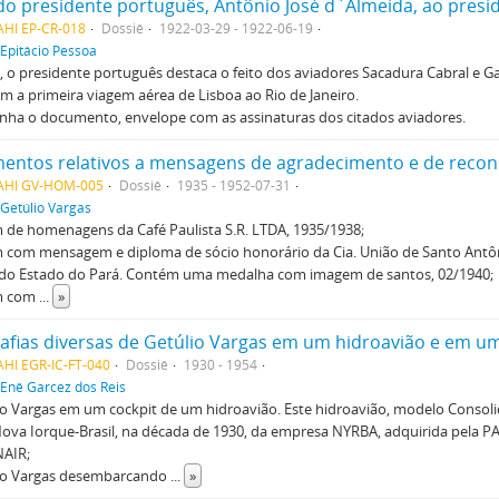
AHI EP-CR-018
Dossiê
1922-03-29 - 1922-06-19
Epitácio Pessoa
, o presidente português destaca o feito dos aviadores Sacadura Cabral e G
em a primeira viagem aérea de Lisboa ao Rio de Janeiro.
ha o documento, envelope com as assinaturas dos citados aviadores.
AHI GV-HOM-005
Dossiê
1935 - 1952-07-31
Getúlio Vargas
 de homenagens da Café Paulista S.R. LTDA, 1935/1938;
m com mensagem e diploma de sócio honorário da Cia. União de Santo Antô
 do Estado do Pará. Contém uma medalha com imagem de santos, 02/1940;
m com
...
»
afias diversas de Getúlio Vargas em um hidroavião e em u
HI EGR-IC-FT-040
Dossiê
1930 - 1954
Enê Garcez dos Reis
io Vargas em um cockpit de um hidroavião. Este hidroavião, modelo Consol
Nova Iorque-Brasil, na década de 1930, da empresa NYRBA, adquirida pela P
NAIR;
lio Vargas desembarcando
...
»