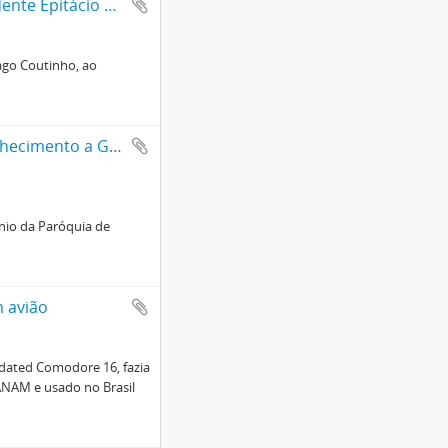
Carta do presidente português, Antônio José d`Almeida, ao presidente Epitácio Pessoa
ago Coutinho, ao
Documentos relativos a mensagens de agradecimento e de reconhecimento a Getúlio Vargas
nio da Paróquia de
m avião
idated Comodore 16, fazia
ANAM e usado no Brasil