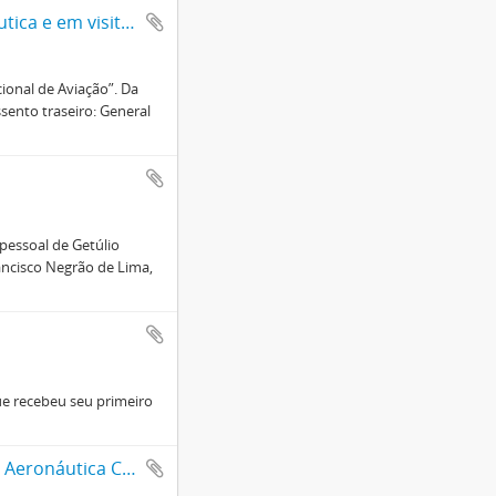
Fotografias diversas de Getúlio Vargas entre membros da Aeronáutica e em visita a Base Aérea de Santa Cruz
ional de Aviação”. Da
ssento traseiro: General
 pessoal de Getúlio
rancisco Negrão de Lima,
ue recebeu seu primeiro
Telegramas de Trajano Furtado Reis, Diretor do Departamento de Aeronáutica Civil, e coronel Eduardo Gomes