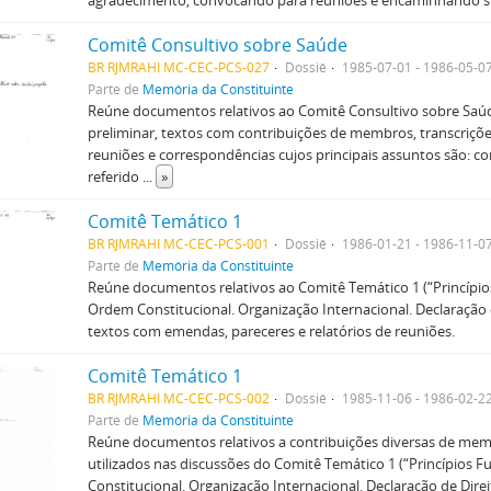
agradecimento, convocando para reuniões e encaminhando s
Comitê Consultivo sobre Saúde
BR RJMRAHI MC-CEC-PCS-027
Dossiê
1985-07-01 - 1986-05-0
Parte de
Memória da Constituinte
Reúne documentos relativos ao Comitê Consultivo sobre Saúd
preliminar, textos com contribuições de membros, transcriçõ
reuniões e correspondências cujos principais assuntos são: co
referido
...
»
Comitê Temático 1
BR RJMRAHI MC-CEC-PCS-001
Dossiê
1986-01-21 - 1986-11-0
Parte de
Memória da Constituinte
Reúne documentos relativos ao Comitê Temático 1 (“Princípi
Ordem Constitucional. Organização Internacional. Declaração d
textos com emendas, pareceres e relatórios de reuniões.
Comitê Temático 1
BR RJMRAHI MC-CEC-PCS-002
Dossiê
1985-11-06 - 1986-02-2
Parte de
Memória da Constituinte
Reúne documentos relativos a contribuições diversas de me
utilizados nas discussões do Comitê Temático 1 (“Princípios
Constitucional. Organização Internacional. Declaração de Direi