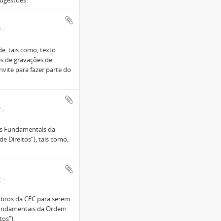
ugestões.
7
e, tais como, texto
es de gravações de
nvite para fazer parte do
7
os Fundamentais da
e Direitos”), tais como,
2
mbros da CEC para serem
 Fundamentais da Ordem
tos”).