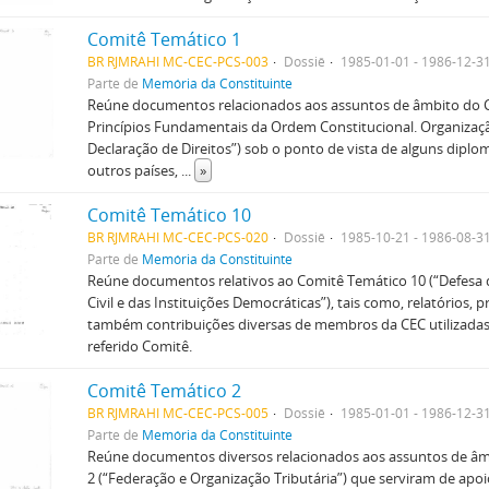
Comitê Temático 1
BR RJMRAHI MC-CEC-PCS-003
Dossiê
1985-01-01 - 1986-12-3
Parte de
Memória da Constituinte
Reúne documentos relacionados aos assuntos de âmbito do C
Princípios Fundamentais da Ordem Constitucional. Organizaçã
Declaração de Direitos”) sob o ponto de vista de alguns diplo
outros países,
...
»
Comitê Temático 10
BR RJMRAHI MC-CEC-PCS-020
Dossiê
1985-10-21 - 1986-08-3
Parte de
Memória da Constituinte
Reúne documentos relativos ao Comitê Temático 10 (“Defesa 
Civil e das Instituições Democráticas”), tais como, relatórios,
também contribuições diversas de membros da CEC utilizadas
referido Comitê.
Comitê Temático 2
BR RJMRAHI MC-CEC-PCS-005
Dossiê
1985-01-01 - 1986-12-3
Parte de
Memória da Constituinte
Reúne documentos diversos relacionados aos assuntos de âm
2 (“Federação e Organização Tributária”) que serviram de apoi