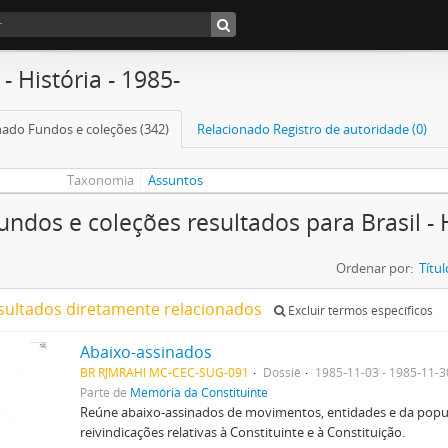
 - História - 1985-
nado Fundos e coleções (342)
Relacionado Registro de autoridade (0)
Taxonomia
Assuntos
undos e coleções resultados para Brasil - H
Ordenar por:
Títul
sultados diretamente relacionados
Excluir termos específicos
Abaixo-assinados
BR RJMRAHI MC-CEC-SUG-091
Dossiê
1985-11-03 - 1985-11-3
Parte de
Memória da Constituinte
Reúne abaixo-assinados de movimentos, entidades e da popu
reivindicações relativas à Constituinte e à Constituição.