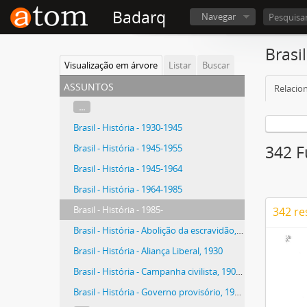
Badarq
Navegar
Brasil
Visualização em árvore
Listar
Buscar
assuntos
Relacio
...
Brasil - História - 1930-1945
Brasil - História - 1945-1955
342 F
Brasil - História - 1945-1964
Brasil - História - 1964-1985
Brasil - História - 1985-
342 re
Brasil - História - Abolição da escravidão, 1888
Brasil - História - Aliança Liberal, 1930
Brasil - História - Campanha civilista, 1909-1910
Brasil - História - Governo provisório, 1930-1934