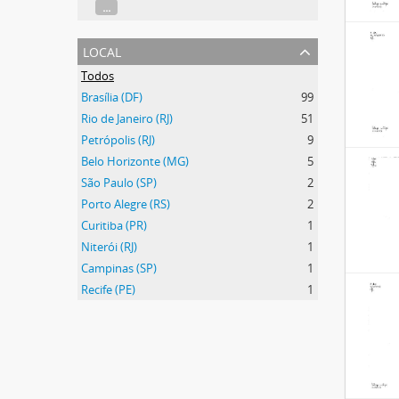
...
local
Todos
Brasília (DF)
99
Rio de Janeiro (RJ)
51
Petrópolis (RJ)
9
Belo Horizonte (MG)
5
São Paulo (SP)
2
Porto Alegre (RS)
2
Curitiba (PR)
1
Niterói (RJ)
1
Campinas (SP)
1
Recife (PE)
1