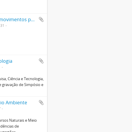
Cartazes, adesivos e transparências diversas de movimentos populares no contexto da Constituinte e da Constituição
-31
ologia
1
sa, Ciência e Tecnologia,
de gravação de Simpósio e
eio Ambiente
7
rsos Naturais e Meio
ndências de