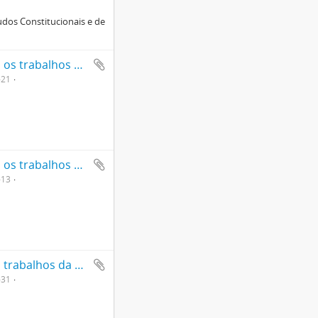
udos Constitucionais e de
Boletins diários da CNBB (nº 114 a 155) relatando os trabalhos da Assembléia Nacional Constituinte.
-21
Boletins diários da CNBB (nº 212 a 352) relatando os trabalhos da Assembléia Nacional Constituinte
-13
Boletins diários da CNBB (nº1 a 113) relatando os trabalhos da Assembléia Nacional Constituinte
-31