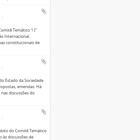
1
omitê Temático 1 (“
o Internacional.
mas constitucionais de
1
do Estado da Sociedade
 propostas, emendas. Há
 nas discussões do
1
bito do Comitê Temático
o às discussões de