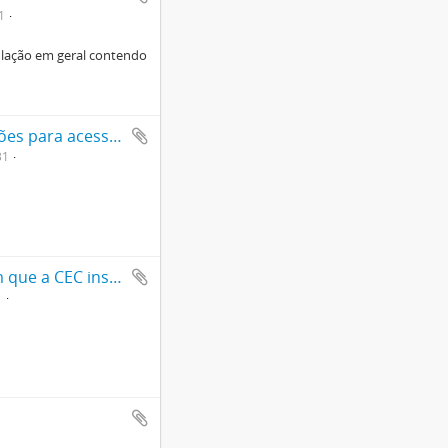
1
lação em geral contendo
Anotações, listagens de palavras-chave e instruções para acesso à base de dados do Centro Pró-Memória da Constituinte.
31
Artigo de Oswaldo Amorim relatando reunião em que a CEC institui a Defensoria do Povo e um texto de Constituição para o Brasil de autoria não identificada.
1