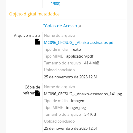
1988)
Objeto digital metadados
Cópias de Acesso
Arquivo matriz
Nome do arquivo
MC096_CECSUG_-_Abaixo-assinados.pdf
Tipo de mídia
Texto
Tipo MIME
application/pdf
Tamanho do arquivo
41.4 MiB
Upload concluído
25 de novembro de 2025 12:51
Nome do arquivo
Cópia de
referência
MC096_CECSUG_-_Abaixo-assinados_141.jpg
Tipo de mídia
Imagem
Tipo MIME
image/jpeg
Tamanho do arquivo
5.4 KiB
Upload concluído
25 de novembro de 2025 12:51