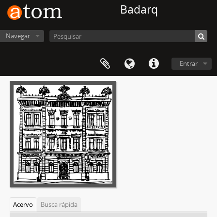
Badarq
Navegar
Entrar
Acervo
Busca rápida