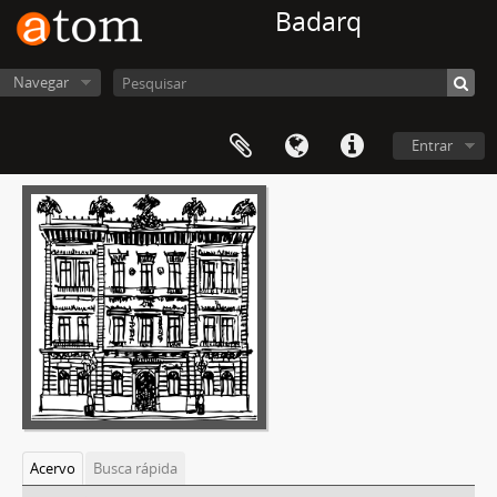
Badarq
Navegar
Entrar
Acervo
Busca rápida