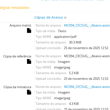
digital metadados
Cópias de Acesso
Arquivo matriz
Nome do arquivo
MC094_CECSUG_-_Abaixo-assin
Tipo de mídia
Texto
Tipo MIME
application/pdf
Tamanho do arquivo
30.3 MiB
Upload concluído
25 de novembro de 2025 12:52
Nome do arquivo
MC094_CECSUG_-_Abaixo-assin
Cópia de referência
Tipo de mídia
Imagem
Tipo MIME
image/jpeg
Tamanho do arquivo
5.2 KiB
Upload concluído
25 de novembro de 2025 12:52
Nome do arquivo
MC094_CECSUG_-_Abaixo-assin
Cópia da miniatura
Tipo de mídia
Imagem
Tipo MIME
image/jpeg
Tamanho do arquivo
4.3 KiB
Upload concluído
25 de novembro de 2025 12:53