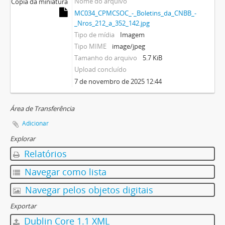
Nome do arquivo
Cópia da miniatura
MC034_CPMCSOC_-_Boletins_da_CNBB_-
_Nros_212_a_352_142.jpg
Tipo de mídia
Imagem
Tipo MIME
image/jpeg
Tamanho do arquivo
5.7 KiB
Upload concluído
7 de novembro de 2025 12:44
Área de Transferência
Adicionar
Explorar
Relatórios
Navegar como lista
Navegar pelos objetos digitais
Exportar
Dublin Core 1.1 XML