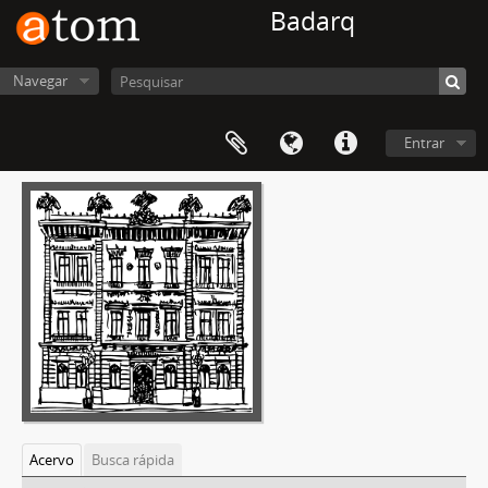
Badarq
Navegar
Entrar
Acervo
Busca rápida