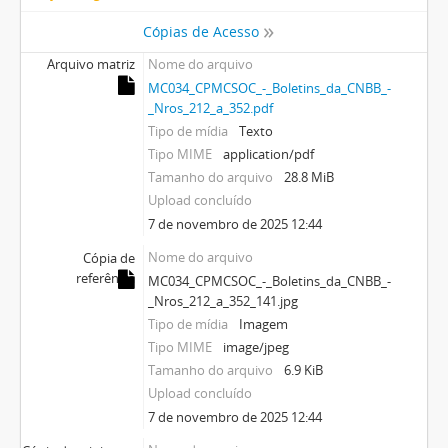
Cópias de Acesso
Arquivo matriz
Nome do arquivo
MC034_CPMCSOC_-_Boletins_da_CNBB_-
_Nros_212_a_352.pdf
Tipo de mídia
Texto
Tipo MIME
application/pdf
Tamanho do arquivo
28.8 MiB
Upload concluído
7 de novembro de 2025 12:44
Nome do arquivo
Cópia de
referência
MC034_CPMCSOC_-_Boletins_da_CNBB_-
_Nros_212_a_352_141.jpg
Tipo de mídia
Imagem
Tipo MIME
image/jpeg
Tamanho do arquivo
6.9 KiB
Upload concluído
7 de novembro de 2025 12:44