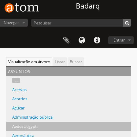
Badarq
Navegar
Entrar
Visualização em árvore
Listar
Buscar
assuntos
...
Acervos
Acordos
Açúcar
Administração pública
Aedes aegypti
Aeronáutica