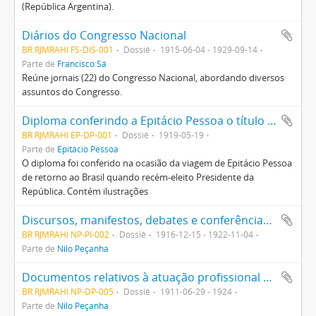
(República Argentina).
Diários do Congresso Nacional
BR RJMRAHI FS-DIS-001
Dossiê
1915-06-04 - 1929-09-14
Parte de
Francisco Sá
Reúne jornais (22) do Congresso Nacional, abordando diversos
assuntos do Congresso.
Diploma conferindo a Epitácio Pessoa o título de Patrono Augusto da Romanum Consilium Sodalicci (Sociedade Romana Para a Propagação da Cultura Latina)
BR RJMRAHI EP-DP-001
Dossiê
1919-05-19
Parte de
Epitácio Pessoa
O diploma foi conferido na ocasião da viagem de Epitácio Pessoa
de retorno ao Brasil quando recém-eleito Presidente da
República. Contém ilustrações
Discursos, manifestos, debates e conferências do titular e de terceiros
BR RJMRAHI NP-PI-002
Dossiê
1916-12-15 - 1922-11-04
Parte de
Nilo Peçanha
Documentos relativos à atuação profissional de Nilo Peçanha
BR RJMRAHI NP-DP-005
Dossiê
1911-06-29 - 1924
Parte de
Nilo Peçanha