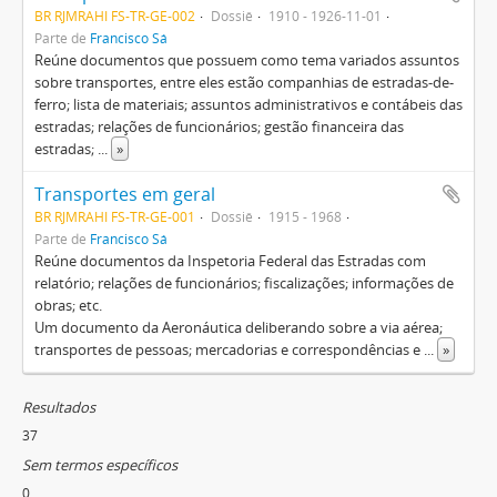
BR RJMRAHI FS-TR-GE-002
Dossiê
1910 - 1926-11-01
Parte de
Francisco Sá
Reúne documentos que possuem como tema variados assuntos
sobre transportes, entre eles estão companhias de estradas-de-
ferro; lista de materiais; assuntos administrativos e contábeis das
estradas; relações de funcionários; gestão financeira das
estradas;
...
»
Transportes em geral
BR RJMRAHI FS-TR-GE-001
Dossiê
1915 - 1968
Parte de
Francisco Sá
Reúne documentos da Inspetoria Federal das Estradas com
relatório; relações de funcionários; fiscalizações; informações de
obras; etc.
Um documento da Aeronáutica deliberando sobre a via aérea;
transportes de pessoas; mercadorias e correspondências e
...
»
Resultados
37
Sem termos específicos
0