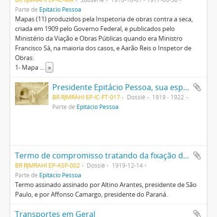
Parte de
Epitácio Pessoa
Mapas (11) produzidos pela Inspetoria de obras contra a seca,
criada em 1909 pelo Governo Federal, e publicados pelo
Ministério da Viação e Obras Públicas quando era Ministro
Francisco Sá, na maioria dos casos, e Aarão Reis o Inspetor de
Obras:
1- Mapa
...
»
Presidente Epitácio Pessoa, sua esposa Mary Pessoa e o Coronel Marcolino Fagundes, membro do Gabinete Militar, entre outros
BR RJMRAHI EP-IC-FT-017
Dossiê
1919 - 1922
Parte de
Epitácio Pessoa
Termo de compromisso tratando da fixação dos limites entre os Estados de São Paulo e Paraná
BR RJMRAHI EP-ASP-002
Dossiê
1919-12-14
Parte de
Epitácio Pessoa
Termo assinado assinado por Altino Arantes, presidente de São
Paulo, e por Affonso Camargo, presidente do Paraná.
Transportes em Geral