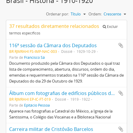
Brasil - História - 1910-1920
Ordenar por:
Título
Ordem:
Crescente
37 resultados diretamente relacionados
Excluir
termos específicos
116ª sessão da Câmara dos Deputados
BR RJMRAHI FS-IMP-NAC-003
Dossiê
1929-10-29
Parte de
Francisco Sá
Documento produzido pela Câmara dos Deputados o qual traz
lista de comparecimento, abertura, discursos, ordem do dia,
emendas e requerimentos tratados na 116ª sessão da Câmara de
Deputados do dia 29 de Outubro de 1929.
Álbum com fotografias de edifícios públicos do México oferecido ao Presidente Epitácio Pessoa pela Universidade Nacional do México/Secretaria de Educação Pública
BR RJMRAHI EP-IC-FT-019
Dossiê
1919 - 1922
Parte de
Epitácio Pessoa
Aparece nas fotografias a Catedral do México, a Igreja de la
Santissima, o Colégio das Viscainas e a Biblioteca Nacional
Carreira militar de Cristóvão Barcelos