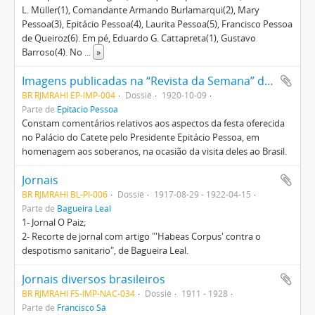
L. Müller(1), Comandante Armando Burlamarqui(2), Mary
Pessoa(3), Epitácio Pessoa(4), Laurita Pessoa(5), Francisco Pessoa
de Queiroz(6). Em pé, Eduardo G. Cattapreta(1), Gustavo
Barroso(4). No
...
»
Imagens publicadas na “Revista da Semana” da Família Real belga
BR RJMRAHI EP-IMP-004
Dossiê
1920-10-09
Parte de
Epitácio Pessoa
Constam comentários relativos aos aspectos da festa oferecida
no Palácio do Catete pelo Presidente Epitácio Pessoa, em
homenagem aos soberanos, na ocasião da visita deles ao Brasil.
Jornais
BR RJMRAHI BL-PI-006
Dossiê
1917-08-29 - 1922-04-15
Parte de
Bagueira Leal
1- Jornal O Paiz;
2- Recorte de jornal com artigo "'Habeas Corpus' contra o
despotismo sanitario", de Bagueira Leal.
Jornais diversos brasileiros
BR RJMRAHI FS-IMP-NAC-034
Dossiê
1911 - 1928
Parte de
Francisco Sá