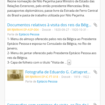
Reúne nomeação de Nilo Peçanha para Ministro de Estado das
Relações Exteriores, pelo então presidente Wenceslau Brás;
passaportes diplomáticos; passe livre da Estrada de Ferro Central
do Brasil e pasta de trabalho utilizada por Nilo Peçanha.
Documentos relativos à visita dos reis da Bélgica - Albert I e Elisabeth - ao Brasil
BR RJMRAHI EP-ASP-004
Dossiê
1920-09-27 - 1920-10-31
Parte de
Epitácio Pessoa
1- Menu do almoço oferecido pelos reis da Bélgica ao Presidente
Epitácio Pessoa e esposa no Consulado da Bélgica, no Rio de
Janeiro;
2- Menu do jantar oferecido pelo Presidente Epitácio Pessoa aos
reis da Bélgica;
3- Capa de folheto com o título “Visita de
...
»
Fotografia de Eduardo G. Cattapreta, Júlio Prestes, Comandante Raphael [Brusche?], Presidente Epitácio Pessoa, Coronel Marcolino Fagundes, entre outros
BR RJMRAHI EP-IC-FT-018
Dossiê
1919 - 1922
Parte de
Epitácio Pessoa