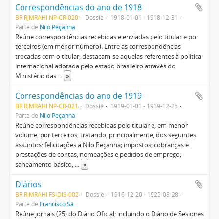
Correspondências do ano de 1918
BR RJMRAHI NP-CR-020
Dossiê
1918-01-01 - 1918-12-31
Parte de
Nilo Peçanha
Reúne correspondências recebidas e enviadas pelo titular e por
terceiros (em menor número). Entre as correspondências
trocadas com o titular, destacam-se aquelas referentes à política
internacional adotada pelo estado brasileiro através do
Ministério das
...
»
Correspondências do ano de 1919
BR RJMRAHI NP-CR-021
Dossiê
1919-01-01 - 1919-12-25
Parte de
Nilo Peçanha
Reúne correspondências recebidas pelo titular e, em menor
volume, por terceiros, tratando, principalmente, dos seguintes
assuntos: felicitações a Nilo Peçanha; impostos; cobranças e
prestações de contas; nomeações e pedidos de emprego;
saneamento básico,
...
»
Diários
BR RJMRAHI FS-DIS-002
Dossiê
1916-12-20 - 1925-08-28
Parte de
Francisco Sá
Reúne jornais (25) do Diário Oficial; incluindo o Diário de Sesiones