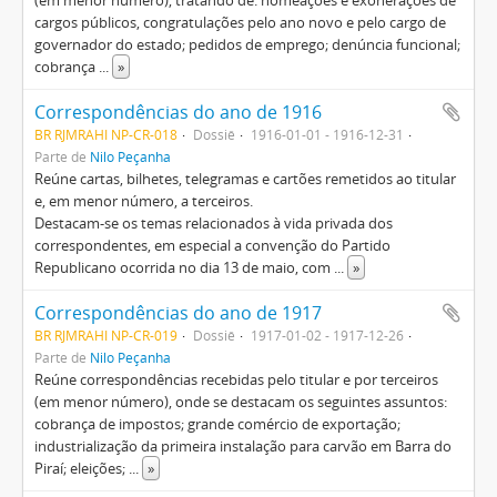
(em menor número), tratando de: nomeações e exonerações de
cargos públicos, congratulações pelo ano novo e pelo cargo de
governador do estado; pedidos de emprego; denúncia funcional;
cobrança
...
»
Correspondências do ano de 1916
BR RJMRAHI NP-CR-018
Dossiê
1916-01-01 - 1916-12-31
Parte de
Nilo Peçanha
Reúne cartas, bilhetes, telegramas e cartões remetidos ao titular
e, em menor número, a terceiros.
Destacam-se os temas relacionados à vida privada dos
correspondentes, em especial a convenção do Partido
Republicano ocorrida no dia 13 de maio, com
...
»
Correspondências do ano de 1917
BR RJMRAHI NP-CR-019
Dossiê
1917-01-02 - 1917-12-26
Parte de
Nilo Peçanha
Reúne correspondências recebidas pelo titular e por terceiros
(em menor número), onde se destacam os seguintes assuntos:
cobrança de impostos; grande comércio de exportação;
industrialização da primeira instalação para carvão em Barra do
Piraí; eleições;
...
»