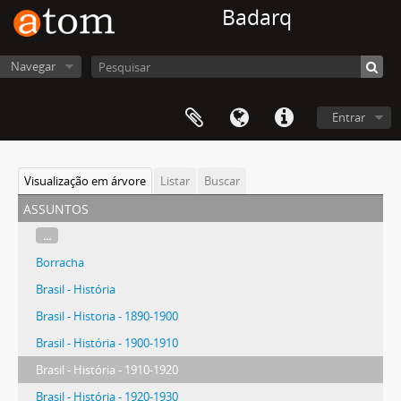
Badarq
Navegar
Entrar
Visualização em árvore
Listar
Buscar
assuntos
...
Borracha
Brasil - História
Brasil - Historia - 1890-1900
Brasil - História - 1900-1910
Brasil - História - 1910-1920
Brasil - História - 1920-1930