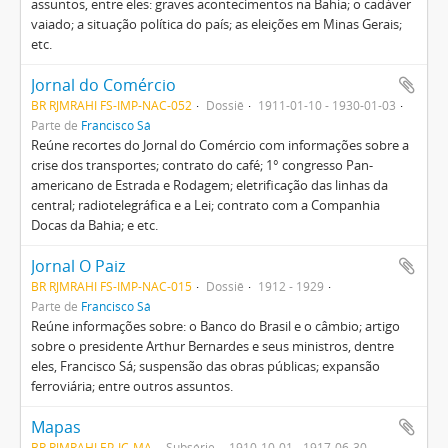
assuntos, entre eles: graves acontecimentos na Bahia; o cadáver
vaiado; a situação política do país; as eleições em Minas Gerais;
etc.
Jornal do Comércio
BR RJMRAHI FS-IMP-NAC-052
Dossiê
1911-01-10 - 1930-01-03
Parte de
Francisco Sá
Reúne recortes do Jornal do Comércio com informações sobre a
crise dos transportes; contrato do café; 1° congresso Pan-
americano de Estrada e Rodagem; eletrificação das linhas da
central; radiotelegráfica e a Lei; contrato com a Companhia
Docas da Bahia; e etc.
Jornal O Paiz
BR RJMRAHI FS-IMP-NAC-015
Dossiê
1912 - 1929
Parte de
Francisco Sá
Reúne informações sobre: o Banco do Brasil e o câmbio; artigo
sobre o presidente Arthur Bernardes e seus ministros, dentre
eles, Francisco Sá; suspensão das obras públicas; expansão
ferroviária; entre outros assuntos.
Mapas
BR RJMRAHI EP-IC-MA
Subsérie
1910-10-01 - 1917-06-30