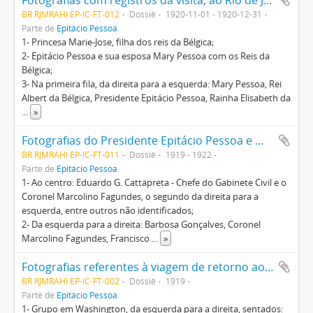
Fotografias com registros da visita, ao Rio de Janeiro, dos Reis da Bélgica, Albert e Elisabeth
BR RJMRAHI EP-IC-FT-012
Dossiê
1920-11-01 - 1920-12-31
Parte de
Epitácio Pessoa
1- Princesa Marie-Jose, filha dos reis da Bélgica;
2- Epitácio Pessoa e sua esposa Mary Pessoa com os Reis da
Bélgica;
3- Na primeira fila, da direita para a esquerda: Mary Pessoa, Rei
Albert da Bélgica, Presidente Epitácio Pessoa, Rainha Elisabeth da
...
»
Fotografias do Presidente Epitácio Pessoa e membros dos Gabinetes Civil e Militar nos jardins do Palácio do Catete (RJ)
BR RJMRAHI EP-IC-FT-011
Dossiê
1919 - 1922
Parte de
Epitácio Pessoa
1- Ao centro: Eduardo G. Cattapreta - Chefe do Gabinete Civil e o
Coronel Marcolino Fagundes, o segundo da direita para a
esquerda, entre outros não identificados;
2- Da esquerda para a direita: Barbosa Gonçalves, Coronel
Marcolino Fagundes, Francisco
...
»
Fotografias referentes à viagem de retorno ao Brasil do presidente eleito, Epitácio Pessoa, ocasião em que visitou alguns países europeus e os Estados Unidos da América com sua comitiva
BR RJMRAHI EP-IC-FT-002
Dossiê
1919
Parte de
Epitácio Pessoa
1- Grupo em Washington, da esquerda para a direita, sentados: