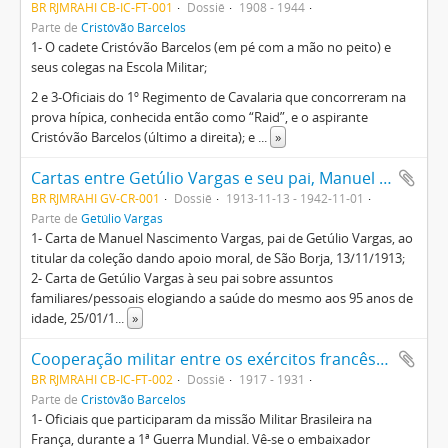
BR RJMRAHI CB-IC-FT-001
Dossiê
1908 - 1944
Parte de
Cristóvão Barcelos
1- O cadete Cristóvão Barcelos (em pé com a mão no peito) e
seus colegas na Escola Militar;
2 e 3-Oficiais do 1º Regimento de Cavalaria que concorreram na
prova hípica, conhecida então como “Raid”, e o aspirante
Cristóvão Barcelos (último a direita); e
...
»
Cartas entre Getúlio Vargas e seu pai, Manuel do Nascimento Vargas, sobre assuntos pessoais, contendo comentários sobre o apoio do Brasil aos EUA durante a 2º Guerra Mundial
BR RJMRAHI GV-CR-001
Dossiê
1913-11-13 - 1942-11-01
Parte de
Getúlio Vargas
1- Carta de Manuel Nascimento Vargas, pai de Getúlio Vargas, ao
titular da coleção dando apoio moral, de São Borja, 13/11/1913;
2- Carta de Getúlio Vargas à seu pai sobre assuntos
familiares/pessoais elogiando a saúde do mesmo aos 95 anos de
idade, 25/01/1
...
»
Cooperação militar entre os exércitos francês e brasileiro
BR RJMRAHI CB-IC-FT-002
Dossiê
1917 - 1931
Parte de
Cristóvão Barcelos
1- Oficiais que participaram da missão Militar Brasileira na
França, durante a 1ª Guerra Mundial. Vê-se o embaixador