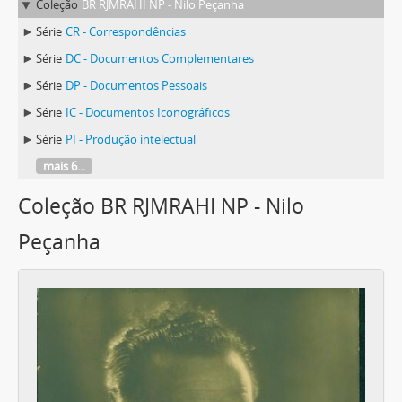
Coleção
BR RJMRAHI NP - Nilo Peçanha
Série
CR - Correspondências
Série
DC - Documentos Complementares
Série
DP - Documentos Pessoais
Série
IC - Documentos Iconográficos
Série
PI - Produção intelectual
mais 6...
Coleção BR RJMRAHI NP - Nilo
Peçanha