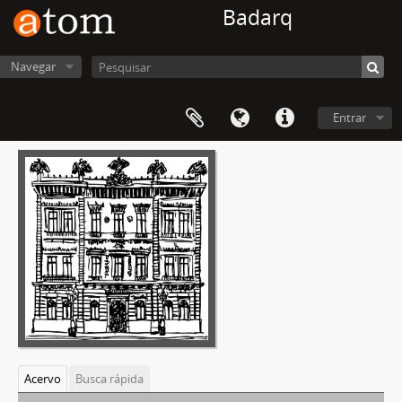
Badarq
Navegar
Entrar
Acervo
Busca rápida