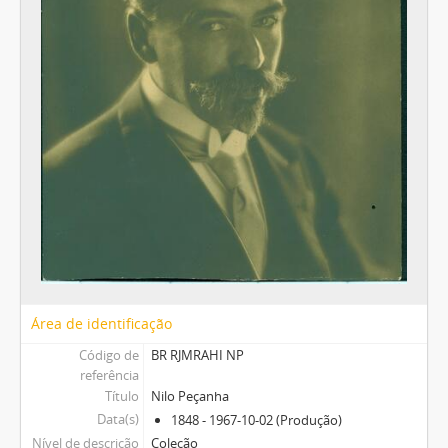
Área de identificação
Código de
BR RJMRAHI NP
referência
Título
Nilo Peçanha
Data(s)
1848 - 1967-10-02 (Produção)
Nível de descrição
Coleção