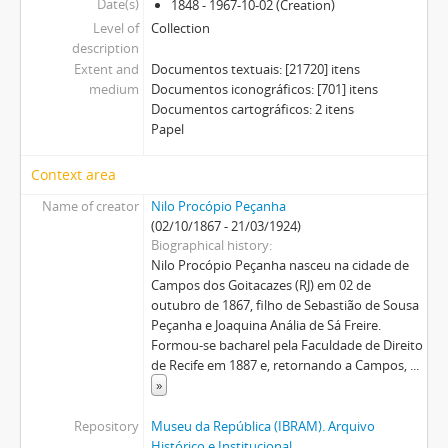
Date(s)
1848 - 1967-10-02 (Creation)
Level of
Collection
description
Extent and
Documentos textuais: [21720] itens
medium
Documentos iconográficos: [701] itens
Documentos cartográficos: 2 itens
Papel
Context area
Name of creator
Nilo Procópio Peçanha
(02/10/1867 - 21/03/1924)
Biographical history
Nilo Procópio Peçanha nasceu na cidade de
Campos dos Goitacazes (RJ) em 02 de
outubro de 1867, filho de Sebastião de Sousa
Peçanha e Joaquina Anália de Sá Freire.
Formou-se bacharel pela Faculdade de Direito
de Recife em 1887 e, retornando a Campos,
...
»
Repository
Museu da República (IBRAM). Arquivo
Histórico e Institucional