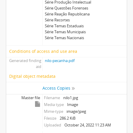
Série Produção Intelectual
Série Questões Forenses
Série Reação Republicana
Série Recortes
Série Temas Estaduais
Série Temas Municipais
Série Temas Nacionais
Conditions of access and use area
Generated finding
nilo-pecanha.pdf
aid
Digital object metadata
Access Copies
Master file
Filename
nilo1.jpg
Media type
Image
Mime-type
image/jpeg
Filesize
286.2 KiB
Uploaded
October 24, 2022 11:23 AM