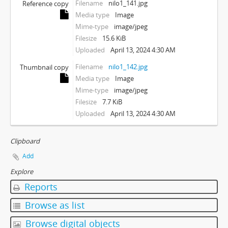
Filename
nilo1_141.jpg
Reference copy
Media type
Image
Mime-type
image/jpeg
Filesize
15.6 KiB
Uploaded
April 13, 2024 4:30 AM
Filename
nilo1_142.jpg
Thumbnail copy
Media type
Image
Mime-type
image/jpeg
Filesize
7.7 KiB
Uploaded
April 13, 2024 4:30 AM
Clipboard
Add
Explore
Reports
Browse as list
Browse digital objects