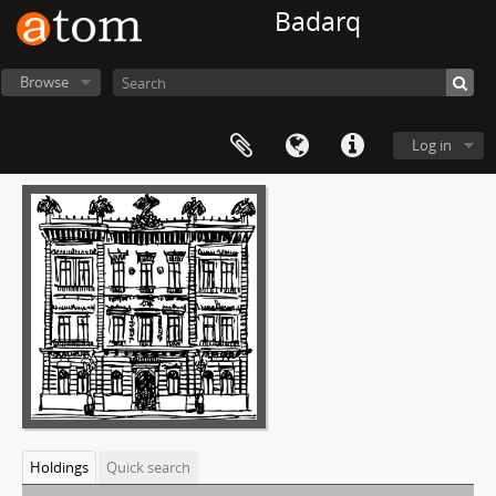
Badarq
Browse
Log in
Holdings
Quick search