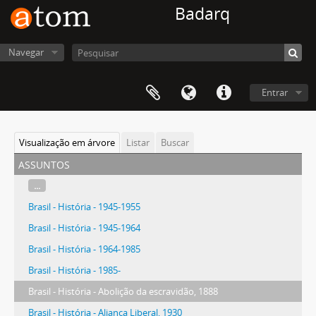
Badarq
Navegar
Entrar
Visualização em árvore
Listar
Buscar
assuntos
...
Brasil - História - 1945-1955
Brasil - História - 1945-1964
Brasil - História - 1964-1985
Brasil - História - 1985-
Brasil - História - Abolição da escravidão, 1888
Brasil - História - Aliança Liberal, 1930