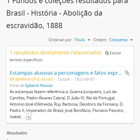
1 Fundos e coleções resultados para
Brasil - História - Abolição da
escravidão, 1888
Ordenar por:
Título
Ordem:
Crescente
1 resultados diretamente relacionados
Excluir
termos específicos
Estampas alusivas a personagens e fatos expressivos da História do Brasil em homenagem ao Centenário da Independência Brasileira
BR RJMRAHI EP-IC-ES-001
Dossiê
1922-09-07
Parte de
Epitácio Pessoa
As estampas fazem referência a: Guerra Junqueiro, Luís de
Camões, Pedro Álvares Cabral, D. João VI, Rei de Portugal,
Antonio José d’Almeida, Ruy Barbosa, Deodoro da Fonseca, D.
Pedro II, Imperador do Brasil, José Bonifácio, Floriano Peixoto,
Isabel,
...
»
Resultados