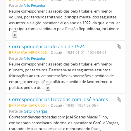
Parte de
Nilo Peçanha
Reúne correspondências recebidas pelo titular e, em menor
volume, por terceiros tratando, principalmente, dos seguintes
assuntos: a eleição presidencial do ano de 1922, da qual o titular
participou como candidato pela Reação Republicana, incluindo:
...
»
Correspondências do ano de 1924
BR RJMRAHI NP-CR-026
Dossiê
1924-01-01 - 1924-04-01
Parte de
Nilo Peçanha
Reúne correspondências recebidas pelo titular e, em menor
número, por terceiros. Destacam-se os seguintes assuntos:
felicitações ao titular; nomeações; exonerações e pedidos de
emprego; perseguições políticas e pedido de favorecimento
político; pedido de
...
»
Correspondências trocadas com José Soares Maciel Filho tratando de assuntos pessoais e mencionando fotos, divergências e pedidos políticos
BR RJMRAHI GV-CR-004
Dossiê
1940 - 1954-08-06
Parte de
Getúlio Vargas
Correspondências trocadas com José Soares Maciel Filho,
considerado conselheiro informal de presidente Getúlio Vargas,
tratando de assuntos pessoais e mencionando fotos,