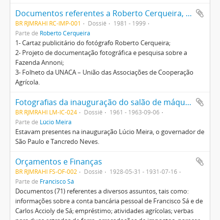
Documentos referentes a Roberto Cerqueira, a Fazenda Annoni e à UNACA
BR RJMRAHI RC-IMP-001
Dossiê
1981 - 1999
Parte de
Roberto Cerqueira
1- Cartaz publicitário do fotógrafo Roberto Cerqueira;
2- Projeto de documentação fotográfica e pesquisa sobre a
Fazenda Annoni;
3- Folheto da UNACA – União das Associações de Cooperação
Agrícola.
Fotografias da inauguração do salão de máquinas agrícolas
BR RJMRAHI LM-IC-024
Dossiê
1961 - 1963-09-06
Parte de
Lúcio Meira
Estavam presentes na inauguração Lúcio Meira, o governador de
São Paulo e Tancredo Neves.
Orçamentos e Finanças
BR RJMRAHI FS-OF-002
Dossiê
1928-05-31 - 1931-07-16
Parte de
Francisco Sá
Documentos (71) referentes a diversos assuntos, tais como:
informações sobre a conta bancária pessoal de Francisco Sá e de
Carlos Accioly de Sá; empréstimo; atividades agrícolas; verbas