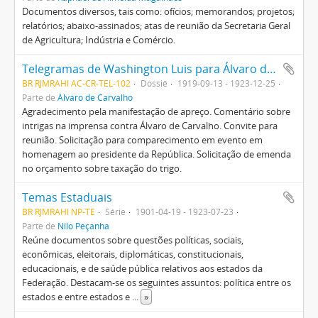
Documentos diversos, tais como: ofícios; memorandos; projetos;
relatórios; abaixo-assinados; atas de reunião da Secretaria Geral
de Agricultura; Indústria e Comércio.
Telegramas de Washington Luis para Álvaro de Carvalho e Carlos de Campos
BR RJMRAHI AC-CR-TEL-102
Dossiê
1919-09-13 - 1923-12-25
Parte de
Álvaro de Carvalho
Agradecimento pela manifestação de apreço. Comentário sobre
intrigas na imprensa contra Álvaro de Carvalho. Convite para
reunião. Solicitação para comparecimento em evento em
homenagem ao presidente da República. Solicitação de emenda
no orçamento sobre taxação do trigo.
Temas Estaduais
BR RJMRAHI NP-TE
Série
1901-04-19 - 1923-07-23
Parte de
Nilo Peçanha
Reúne documentos sobre questões políticas, sociais,
econômicas, eleitorais, diplomáticas, constitucionais,
educacionais, e de saúde pública relativos aos estados da
Federação. Destacam-se os seguintes assuntos: política entre os
estados e entre estados e
...
»