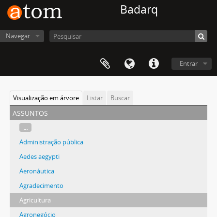
Badarq
Navegar
Entrar
Visualização em árvore
Listar
Buscar
assuntos
...
Administração pública
Aedes aegypti
Aeronáutica
Agradecimento
Agricultura
Agronegócio