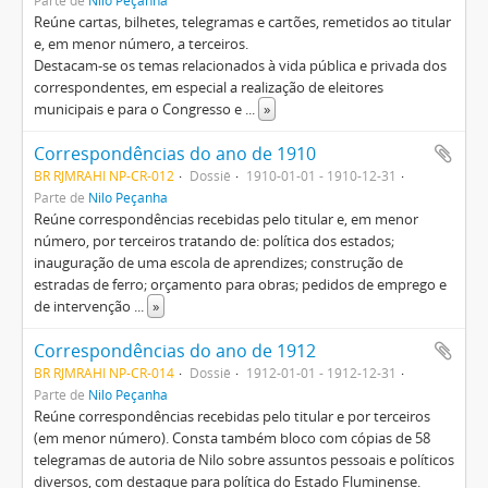
Parte de
Nilo Peçanha
Reúne cartas, bilhetes, telegramas e cartões, remetidos ao titular
e, em menor número, a terceiros.
Destacam-se os temas relacionados à vida pública e privada dos
correspondentes, em especial a realização de eleitores
municipais e para o Congresso e
...
»
Correspondências do ano de 1910
BR RJMRAHI NP-CR-012
Dossiê
1910-01-01 - 1910-12-31
Parte de
Nilo Peçanha
Reúne correspondências recebidas pelo titular e, em menor
número, por terceiros tratando de: política dos estados;
inauguração de uma escola de aprendizes; construção de
estradas de ferro; orçamento para obras; pedidos de emprego e
de intervenção
...
»
Correspondências do ano de 1912
BR RJMRAHI NP-CR-014
Dossiê
1912-01-01 - 1912-12-31
Parte de
Nilo Peçanha
Reúne correspondências recebidas pelo titular e por terceiros
(em menor número). Consta também bloco com cópias de 58
telegramas de autoria de Nilo sobre assuntos pessoais e políticos
diversos, com destaque para política do Estado Fluminense.