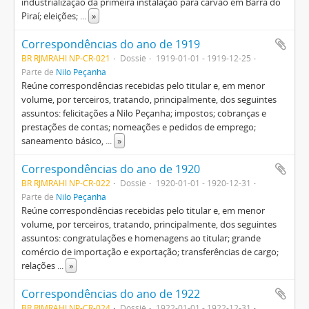
industrialização da primeira instalação para carvão em Barra do
Piraí; eleições;
...
»
Correspondências do ano de 1919
BR RJMRAHI NP-CR-021
Dossiê
1919-01-01 - 1919-12-25
Parte de
Nilo Peçanha
Reúne correspondências recebidas pelo titular e, em menor
volume, por terceiros, tratando, principalmente, dos seguintes
assuntos: felicitações a Nilo Peçanha; impostos; cobranças e
prestações de contas; nomeações e pedidos de emprego;
saneamento básico,
...
»
Correspondências do ano de 1920
BR RJMRAHI NP-CR-022
Dossiê
1920-01-01 - 1920-12-31
Parte de
Nilo Peçanha
Reúne correspondências recebidas pelo titular e, em menor
volume, por terceiros, tratando, principalmente, dos seguintes
assuntos: congratulações e homenagens ao titular; grande
comércio de importação e exportação; transferências de cargo;
relações
...
»
Correspondências do ano de 1922
BR RJMRAHI NP-CR-024
Dossiê
1922-01-01 - 1922-12-31