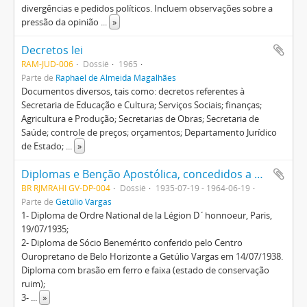
divergências e pedidos políticos. Incluem observações sobre a
pressão da opinião
...
»
Decretos lei
RAM-JUD-006
Dossiê
1965
Parte de
Raphael de Almeida Magalhães
Documentos diversos, tais como: decretos referentes à
Secretaria de Educação e Cultura; Serviços Sociais; finanças;
Agricultura e Produção; Secretarias de Obras; Secretaria de
Saúde; controle de preços; orçamentos; Departamento Jurídico
de Estado;
...
»
Diplomas e Benção Apostólica, concedidos a Getúlio Vargas, Darcy Vargas e Getúlio Vargas Filho, entre outros
BR RJMRAHI GV-DP-004
Dossiê
1935-07-19 - 1964-06-19
Parte de
Getúlio Vargas
1- Diploma de Ordre National de la Légion D´honnoeur, Paris,
19/07/1935;
2- Diploma de Sócio Benemérito conferido pelo Centro
Ouropretano de Belo Horizonte a Getúlio Vargas em 14/07/1938.
Diploma com brasão em ferro e faixa (estado de conservação
ruim);
3-
...
»