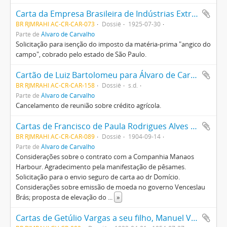
Carta da Empresa Brasileira de Indústrias Extrativas para Álvaro de Carvalho
BR RJMRAHI AC-CR-CAR-073
Dossiê
1925-07-30
Parte de
Álvaro de Carvalho
Solicitação para isenção do imposto da matéria-prima "angico do
campo", cobrado pelo estado de São Paulo.
Cartão de Luiz Bartolomeu para Álvaro de Carvalho
BR RJMRAHI AC-CR-CAR-158
Dossiê
s.d.
Parte de
Álvaro de Carvalho
Cancelamento de reunião sobre crédito agrícola.
Cartas de Francisco de Paula Rodrigues Alves para Álvaro de Carvalho
BR RJMRAHI AC-CR-CAR-089
Dossiê
1904-09-14
Parte de
Álvaro de Carvalho
Considerações sobre o contrato com a Companhia Manaos
Harbour. Agradecimento pela manifestação de pêsames.
Solicitação para o envio seguro de carta ao dr Domício.
Considerações sobre emissão de moeda no governo Venceslau
Brás; proposta de elevação do
...
»
Cartas de Getúlio Vargas a seu filho, Manuel Vargas (Maneco), contendo observações relativas a assuntos pessoais e a comentários sobre questões políticas do Estado do Rio Grande do Sul