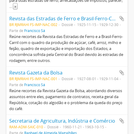
para duas estradas de ferro; arrecadações de impostos; parecer;
...
»
Revista das Estradas de Ferro e Brasil-Ferro-Carril
BR RJMRAHI FS-IMP-NAC-002
Dossiê
1925-11-15 - 1929-12-30
Parte de
Francisco Sá
Reúne recortes da Revista das Estradas de Ferro e a Brasil-Ferro-
Carril com o quadro da produção de açúcar, café, arroz, milho e
feijão; quadro de exportação e importação dos Estados; a
concorrência sofrida pela Central do Brasil devido às estradas de
rodagem; entre outros.
Revista Gazeta da Bolsa
BR RJMRAHI FS-IMP-NAC-001
Dossiê
1927-08-01 - 1929-11-04
Parte de
Francisco Sá
Reúne recortes da Revista Gazeta da Bolsa, abordando diversos
assuntos entre eles, pagamento de contratos, receita geral da
República, cotação do algodão e o problema da queda do preço
do café.
Secretaria de Agricultura, Indústria e Comércio
RAM-ADM-SAIC-010
Dossiê
1960-11-21 - 1963-10-15
Parte de
Raphael de Almeida Magalhães