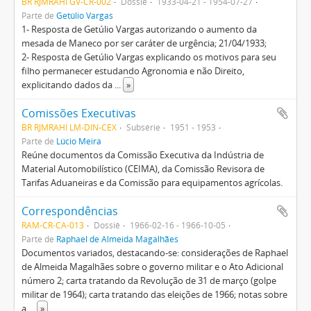
BR RJMRAHI GV-CR-002
Dossiê
1933-04-21 - 1954-07-27
Parte de
Getúlio Vargas
1- Resposta de Getúlio Vargas autorizando o aumento da
mesada de Maneco por ser caráter de urgência; 21/04/1933;
2- Resposta de Getúlio Vargas explicando os motivos para seu
filho permanecer estudando Agronomia e não Direito,
explicitando dados da
...
»
Comissões Executivas
BR RJMRAHI LM-DIN-CEX
Subsérie
1951 - 1953
Parte de
Lúcio Meira
Reúne documentos da Comissão Executiva da Indústria de
Material Automobilístico (CEIMA), da Comissão Revisora de
Tarifas Aduaneiras e da Comissão para equipamentos agrícolas.
Correspondências
RAM-CR-CA-013
Dossiê
1966-02-16 - 1966-10-05
Parte de
Raphael de Almeida Magalhães
Documentos variados, destacando-se: considerações de Raphael
de Almeida Magalhães sobre o governo militar e o Ato Adicional
número 2; carta tratando da Revolução de 31 de março (golpe
militar de 1964); carta tratando das eleições de 1966; notas sobre
a
...
»