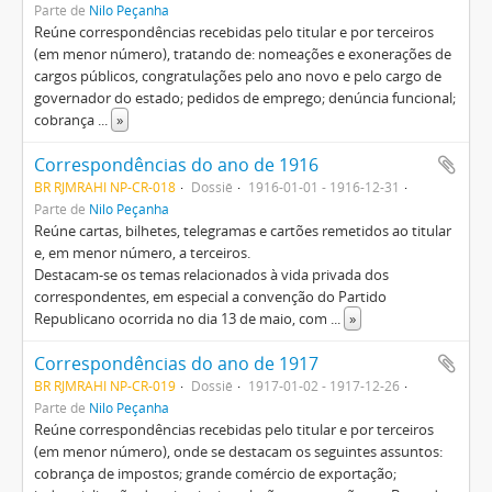
Parte de
Nilo Peçanha
Reúne correspondências recebidas pelo titular e por terceiros
(em menor número), tratando de: nomeações e exonerações de
cargos públicos, congratulações pelo ano novo e pelo cargo de
governador do estado; pedidos de emprego; denúncia funcional;
cobrança
...
»
Correspondências do ano de 1916
BR RJMRAHI NP-CR-018
Dossiê
1916-01-01 - 1916-12-31
Parte de
Nilo Peçanha
Reúne cartas, bilhetes, telegramas e cartões remetidos ao titular
e, em menor número, a terceiros.
Destacam-se os temas relacionados à vida privada dos
correspondentes, em especial a convenção do Partido
Republicano ocorrida no dia 13 de maio, com
...
»
Correspondências do ano de 1917
BR RJMRAHI NP-CR-019
Dossiê
1917-01-02 - 1917-12-26
Parte de
Nilo Peçanha
Reúne correspondências recebidas pelo titular e por terceiros
(em menor número), onde se destacam os seguintes assuntos:
cobrança de impostos; grande comércio de exportação;