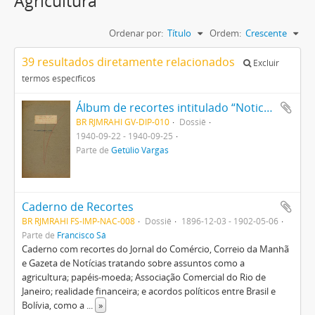
Agricultura
Ordenar por:
Título
Ordem:
Crescente
39 resultados diretamente relacionados
Excluir
termos específicos
Álbum de recortes intitulado “Noticiário sobre Decreto sobre a Lavoura”
BR RJMRAHI GV-DIP-010
Dossiê
1940-09-22 - 1940-09-25
Parte de
Getúlio Vargas
Caderno de Recortes
BR RJMRAHI FS-IMP-NAC-008
Dossiê
1896-12-03 - 1902-05-06
Parte de
Francisco Sá
Caderno com recortes do Jornal do Comércio, Correio da Manhã
e Gazeta de Notícias tratando sobre assuntos como a
agricultura; papéis-moeda; Associação Comercial do Rio de
Janeiro; realidade financeira; e acordos políticos entre Brasil e
Bolívia, como a
...
»