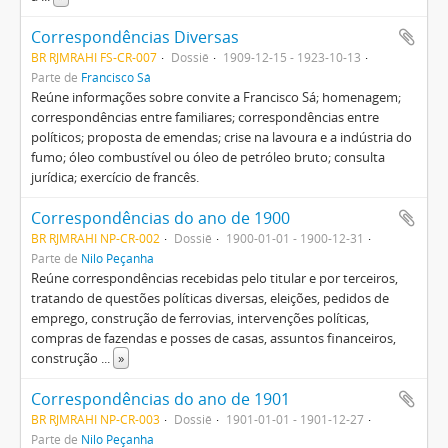
Correspondências Diversas
BR RJMRAHI FS-CR-007
Dossiê
1909-12-15 - 1923-10-13
Parte de
Francisco Sá
Reúne informações sobre convite a Francisco Sá; homenagem;
correspondências entre familiares; correspondências entre
políticos; proposta de emendas; crise na lavoura e a indústria do
fumo; óleo combustível ou óleo de petróleo bruto; consulta
jurídica; exercício de francês.
Correspondências do ano de 1900
BR RJMRAHI NP-CR-002
Dossiê
1900-01-01 - 1900-12-31
Parte de
Nilo Peçanha
Reúne correspondências recebidas pelo titular e por terceiros,
tratando de questões políticas diversas, eleições, pedidos de
emprego, construção de ferrovias, intervenções políticas,
compras de fazendas e posses de casas, assuntos financeiros,
construção
...
»
Correspondências do ano de 1901
BR RJMRAHI NP-CR-003
Dossiê
1901-01-01 - 1901-12-27
Parte de
Nilo Peçanha