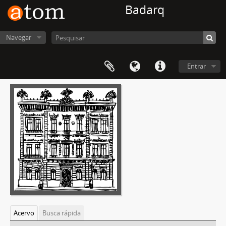
Badarq
Navegar
Entrar
Acervo
Busca rápida