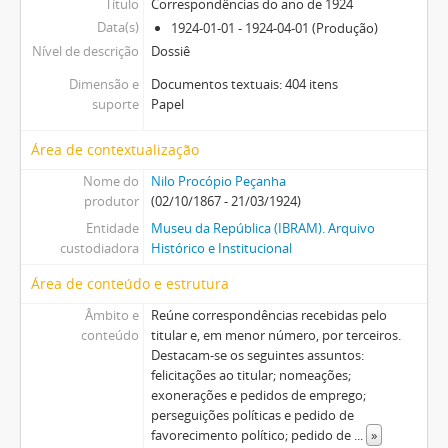
Título
Correspondências do ano de 1924
Data(s)
1924-01-01 - 1924-04-01 (Produção)
Nível de descrição
Dossiê
Dimensão e
Documentos textuais: 404 itens
suporte
Papel
Área de contextualização
Nome do
Nilo Procópio Peçanha
produtor
(02/10/1867 - 21/03/1924)
Entidade
Museu da República (IBRAM). Arquivo
custodiadora
Histórico e Institucional
Área de conteúdo e estrutura
Âmbito e
Reúne correspondências recebidas pelo
conteúdo
titular e, em menor número, por terceiros.
Destacam-se os seguintes assuntos:
felicitações ao titular; nomeações;
exonerações e pedidos de emprego;
perseguições políticas e pedido de
favorecimento político; pedido de
...
»