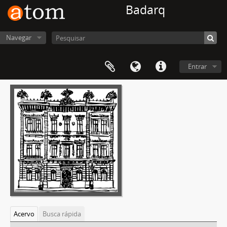
Badarq
Navegar
Entrar
Acervo
Busca rápida