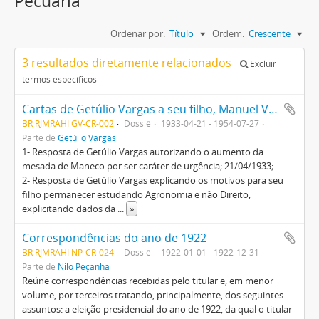
Pecuária
Ordenar por:
Título
Ordem:
Crescente
3 resultados diretamente relacionados
Excluir
termos específicos
Cartas de Getúlio Vargas a seu filho, Manuel Vargas (Maneco), contendo observações relativas a assuntos pessoais e a comentários sobre questões políticas do Estado do Rio Grande do Sul
BR RJMRAHI GV-CR-002
Dossiê
1933-04-21 - 1954-07-27
Parte de
Getúlio Vargas
1- Resposta de Getúlio Vargas autorizando o aumento da
mesada de Maneco por ser caráter de urgência; 21/04/1933;
2- Resposta de Getúlio Vargas explicando os motivos para seu
filho permanecer estudando Agronomia e não Direito,
explicitando dados da
...
»
Correspondências do ano de 1922
BR RJMRAHI NP-CR-024
Dossiê
1922-01-01 - 1922-12-31
Parte de
Nilo Peçanha
Reúne correspondências recebidas pelo titular e, em menor
volume, por terceiros tratando, principalmente, dos seguintes
assuntos: a eleição presidencial do ano de 1922, da qual o titular