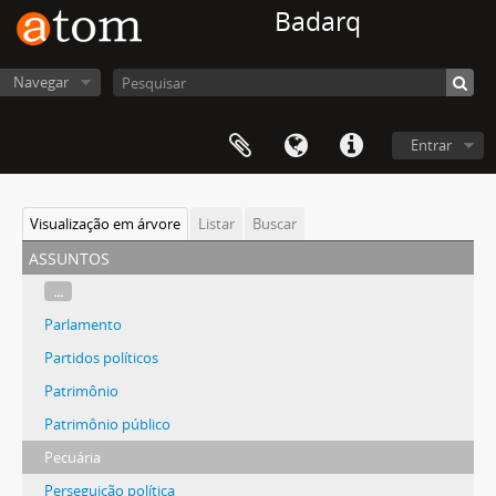
Badarq
Navegar
Entrar
Visualização em árvore
Listar
Buscar
assuntos
...
Parlamento
Partidos políticos
Patrimônio
Patrimônio público
Pecuária
Perseguição política