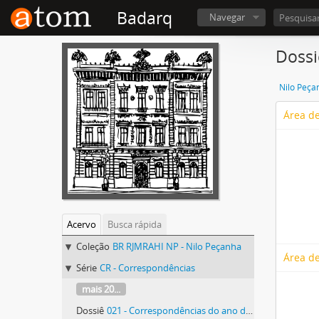
Badarq
Navegar
Dossi
Nilo Peça
Área de
Acervo
Busca rápida
Coleção
BR RJMRAHI NP - Nilo Peçanha
Área de
Série
CR - Correspondências
mais 20...
Dossiê
021 - Correspondências do ano de 1919