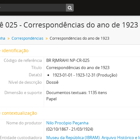
ê 025 - Correspondências do ano de 1923
nha
Correspondências
Correspondências do ano de 1923
 identificação
Código de referência
BR RJMRAHI NP-CR-025
Título
Correspondências do ano de 1923
Data(s)
1923-01-01 - 1923-12-31 (Produção)
Nível de descrição
Dossiê
Dimensão e suporte
Documentos textuais: 1135 itens
Papel
 contextualização
Nome do produtor
Nilo Procópio Peçanha
(02/10/1867 - 21/03/1924)
Entidade custodiadora
Museu da República (IBRAM). Arquivo Histórico e I