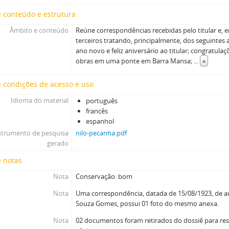
 conteúdo e estrutura
Âmbito e conteúdo
Reúne correspondências recebidas pelo titular e,
terceiros tratando, principalmente, dos seguintes a
ano novo e feliz aniversário ao titular; congratula
obras em uma ponte em Barra Mansa;
...
»
 condições de acesso e uso
Idioma do material
português
francês
espanhol
strumento de pesquisa
nilo-pecanha.pdf
gerado
e notas
Nota
Conservação: bom
Nota
Uma correspondência, datada de 15/08/1923, de a
Souza Gomes, possui 01 foto do mesmo anexa.
Nota
02 documentos foram retirados do dossiê para res