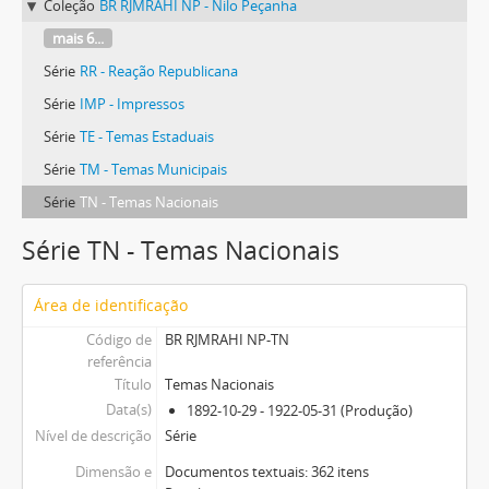
Coleção
BR RJMRAHI NP - Nilo Peçanha
mais 6...
Série
RR - Reação Republicana
Série
IMP - Impressos
Série
TE - Temas Estaduais
Série
TM - Temas Municipais
Série
TN - Temas Nacionais
Série TN - Temas Nacionais
Área de identificação
Código de
BR RJMRAHI NP-TN
referência
Título
Temas Nacionais
Data(s)
1892-10-29 - 1922-05-31 (Produção)
Nível de descrição
Série
Dimensão e
Documentos textuais: 362 itens