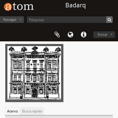
Badarq
Navegar
Entrar
Acervo
Busca rápida