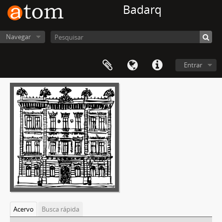
Badarq
Navegar
Entrar
Acervo
Busca rápida