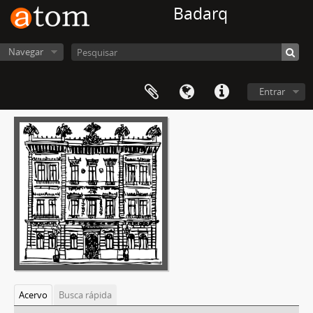
Badarq
Navegar
Entrar
Acervo
Busca rápida