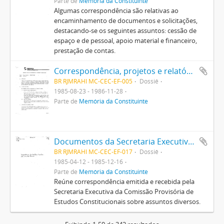
Parte de
Memória da Constituinte
Algumas correspondência são relativas ao
encaminhamento de documentos e solicitações,
destacando-se os seguintes assuntos: cessão de
espaço e de pessoal, apoio material e financeiro,
prestação de contas.
Correspondência, projetos e relatórios recebidos ou emitidos pela Comissão Provisória de Estudos Constitucionais relativos ao SEPRO, à EMBRATEL, à FGV e à FCRB
BR RJMRAHI MC-CEC-EF-005
Dossiê
1985-08-23 - 1986-11-28
Parte de
Memória da Constituinte
Documentos da Secretaria Executiva da Comissão Provisória de Estudos Constitucionais
BR RJMRAHI MC-CEC-EF-017
Dossiê
1985-04-12 - 1985-12-16
Parte de
Memória da Constituinte
Reúne correspondência emitida e recebida pela
Secretaria Executiva da Comissão Provisória de
Estudos Constitucionais sobre assuntos diversos.