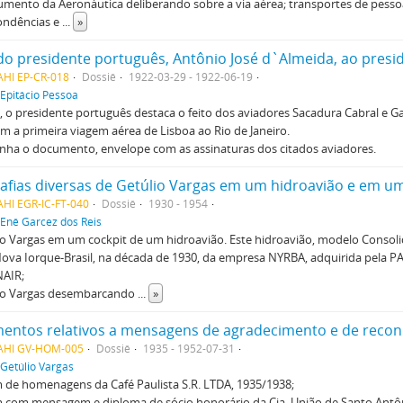
ento da Aeronáutica deliberando sobre a via aérea; transportes de pesso
ondências e
...
»
AHI EP-CR-018
Dossiê
1922-03-29 - 1922-06-19
Epitácio Pessoa
, o presidente português destaca o feito dos aviadores Sacadura Cabral e G
em a primeira viagem aérea de Lisboa ao Rio de Janeiro.
ha o documento, envelope com as assinaturas dos citados aviadores.
afias diversas de Getúlio Vargas em um hidroavião e em u
HI EGR-IC-FT-040
Dossiê
1930 - 1954
Enê Garcez dos Reis
io Vargas em um cockpit de um hidroavião. Este hidroavião, modelo Consol
Nova Iorque-Brasil, na década de 1930, da empresa NYRBA, adquirida pela P
NAIR;
lio Vargas desembarcando
...
»
AHI GV-HOM-005
Dossiê
1935 - 1952-07-31
Getúlio Vargas
 de homenagens da Café Paulista S.R. LTDA, 1935/1938;
m com mensagem e diploma de sócio honorário da Cia. União de Santo Antô