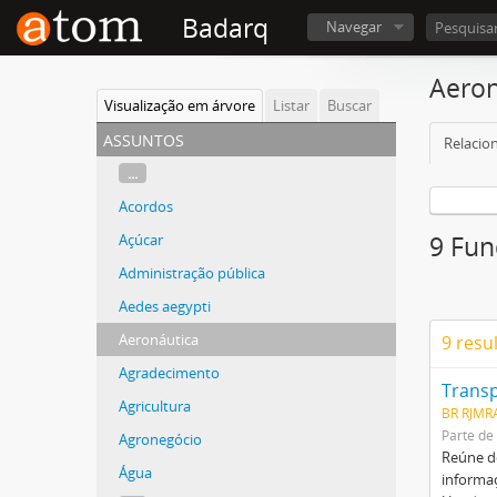
Badarq
Navegar
Aeron
Visualização em árvore
Listar
Buscar
assuntos
Relacio
...
Acordos
Açúcar
9 Fun
Administração pública
Aedes aegypti
Aeronáutica
9 resu
Agradecimento
Transp
Agricultura
BR RJMR
Parte de
Agronegócio
Reúne do
Água
informaç